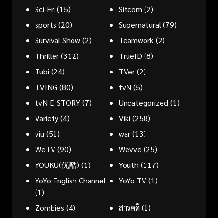
Sci-Fri
(15)
Sitcom
(2)
sports
(20)
Supernatural
(79)
Survival Show
(2)
Teamwork
(2)
Thriller
(312)
TrueID
(8)
Tubi
(24)
TVer
(2)
TVING
(80)
tvN
(5)
tvN D STORY
(7)
Uncategorized
(1)
Variety
(4)
Viki
(258)
viu
(51)
war
(13)
WeTV
(90)
Wevve
(25)
YOUKU(优酷)
(1)
Youth
(117)
YoYo English Channel
YoYo TV
(1)
(1)
Zombies
(4)
สารคดี
(1)