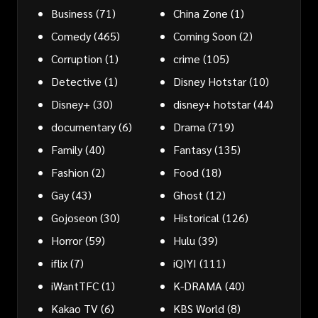
Business
(71)
China Zone
(1)
Comedy
(465)
Coming Soon
(2)
Corruption
(1)
crime
(105)
Detective
(1)
Disney Hotstar
(10)
Disney+
(30)
disney+ hotstar
(44)
documentary
(6)
Drama
(719)
Family
(40)
Fantasy
(135)
Fashion
(2)
Food
(18)
Gay
(43)
Ghost
(12)
Gojoseon
(30)
Historical
(126)
Horror
(59)
Hulu
(39)
iflix
(7)
iQIYI
(111)
iWantTFC
(1)
K-DRAMA
(40)
Kakao TV
(6)
KBS World
(8)