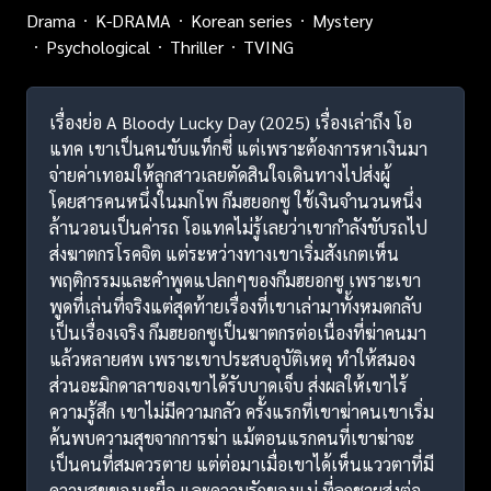
Drama
K-DRAMA
Korean series
Mystery
Psychological
Thriller
TVING
เรื่องย่อ A Bloody Lucky Day (2025) เรื่องเล่าถึง โอ
แทค เขาเป็นคนขับแท็กซี่ แต่เพราะต้องการหาเงินมา
จ่ายค่าเทอมให้ลูกสาวเลยตัดสินใจเดินทางไปส่งผู้
โดยสารคนหนึ่งในมกโพ กึมฮยอกซู ใช้เงินจำนวนหนึ่ง
ล้านวอนเป็นค่ารถ โอแทคไม่รู้เลยว่าเขากำลังขับรถไป
ส่งฆาตกรโรคจิต แต่ระหว่างทางเขาเริ่มสังเกตเห็น
พฤติกรรมและคำพูดแปลกๆของกึมฮยอกซู เพราะเขา
พูดที่เล่นที่จริงแต่สุดท้ายเรื่องที่เขาเล่ามาทั้งหมดกลับ
เป็นเรื่องเจริง กึมฮยอกซูเป็นฆาตกรต่อเนื่องที่ฆ่าคนมา
แล้วหลายศพ เพราะเขาประสบอุบัติเหตุ ทำให้สมอง
ส่วนอะมิกดาลาของเขาได้รับบาดเจ็บ ส่งผลให้เขาไร้
ความรู้สึก เขาไม่มีความกลัว ครั้งแรกที่เขาฆ่าคนเขาเริ่ม
ค้นพบความสุขจากการฆ่า แม้ตอนแรกคนที่เขาฆ่าจะ
เป็นคนที่สมควรตาย แต่ต่อมาเมื่อเขาได้เห็นแววตาที่มี
ความสุขของเหยื่อ และความรักของแม่ ที่ลูกชายส่งต่อ