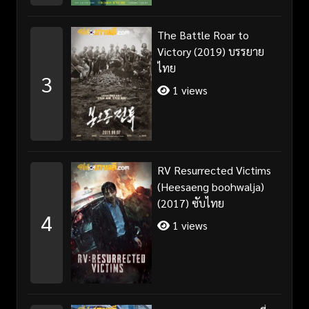
The Battle Roar to
Victory (2019) บรรยาย
ไทย
3
1 views
RV Resurrected Victims
(Heesaeng boohwalja)
(2017) ซับไทย
4
1 views