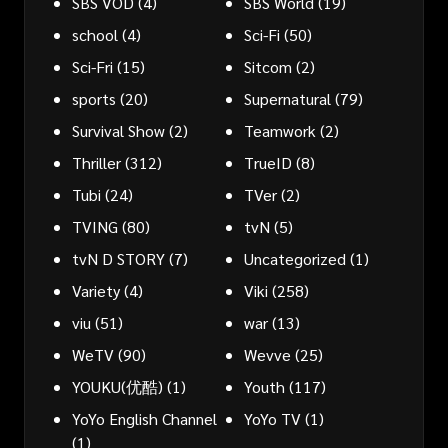
SBS VOD
(4)
SBS World
(19)
school
(4)
Sci-Fi
(50)
Sci-Fri
(15)
Sitcom
(2)
sports
(20)
Supernatural
(79)
Survival Show
(2)
Teamwork
(2)
Thriller
(312)
TrueID
(8)
Tubi
(24)
TVer
(2)
TVING
(80)
tvN
(5)
tvN D STORY
(7)
Uncategorized
(1)
Variety
(4)
Viki
(258)
viu
(51)
war
(13)
WeTV
(90)
Wevve
(25)
YOUKU(优酷)
(1)
Youth
(117)
YoYo English Channel
YoYo TV
(1)
(1)