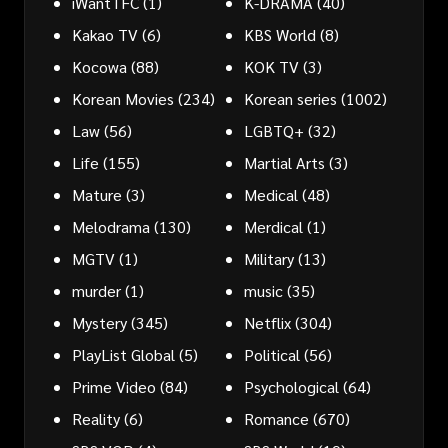
iWantTFC
(1)
K-DRAMA
(40)
Kakao TV
(6)
KBS World
(8)
Kocowa
(88)
KOK TV
(3)
Korean Movies
(234)
Korean series
(1002)
Law
(56)
LGBTQ+
(32)
Life
(155)
Martial Arts
(3)
Mature
(3)
Medical
(48)
Melodrama
(130)
Merdical
(1)
MGTV
(1)
Military
(13)
murder
(1)
music
(35)
Mystery
(345)
Netflix
(304)
PlayList Global
(5)
Political
(56)
Prime Video
(84)
Psychological
(64)
Reality
(6)
Romance
(670)