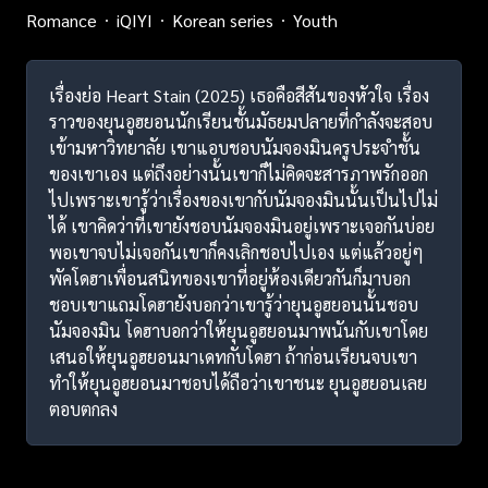
Romance
iQIYI
Korean series
Youth
เรื่องย่อ Heart Stain (2025) เธอคือสีสันของหัวใจ เรื่อง
ราวของยุนอูฮยอนนักเรียนชั้นมัธยมปลายที่กำลังจะสอบ
เข้ามหาวิทยาลัย เขาแอบชอบนัมจองมินครูประจำชั้น
ของเขาเอง แต่ถึงอย่างนั้นเขาก็ไม่คิดจะสารภาพรักออก
ไปเพราะเขารู้ว่าเรื่องของเขากับนัมจองมินนั้นเป็นไปไม่
ได้ เขาคิดว่าที่เขายังชอบนัมจองมินอยู่เพราะเจอกันบ่อย
พอเขาจบไม่เจอกันเขาก็คงเลิกชอบไปเอง แต่แล้วอยู่ๆ
พัคโดฮาเพื่อนสนิทของเขาที่อยู่ห้องเดียวกันก็มาบอก
ชอบเขาแถมโดฮายังบอกว่าเขารู้ว่ายุนอูฮยอนนั้นชอบ
นัมจองมิน โดฮาบอกว่าให้ยุนอูฮยอนมาพนันกับเขาโดย
เสนอให้ยุนอูฮยอนมาเดทกับโดฮา ถ้าก่อนเรียนจบเขา
ทำให้ยุนอูฮยอนมาชอบได้ถือว่าเขาชนะ ยุนอูฮยอนเลย
ตอบตกลง