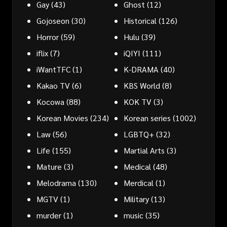
Gay
(43)
Ghost
(12)
Gojoseon
(30)
Historical
(126)
Horror
(59)
Hulu
(39)
iflix
(7)
iQIYI
(111)
iWantTFC
(1)
K-DRAMA
(40)
Kakao TV
(6)
KBS World
(8)
Kocowa
(88)
KOK TV
(3)
Korean Movies
(234)
Korean series
(1002)
Law
(56)
LGBTQ+
(32)
Life
(155)
Martial Arts
(3)
Mature
(3)
Medical
(48)
Melodrama
(130)
Merdical
(1)
MGTV
(1)
Military
(13)
murder
(1)
music
(35)