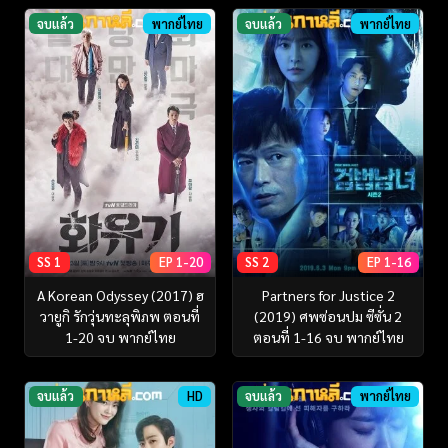
จบแล้ว
พากย์ไทย
จบแล้ว
พากย์ไทย
SS 1
EP 1-20
SS 2
EP 1-16
A Korean Odyssey (2017) ฮ
Partners for Justice 2
วายูกิ รักวุ่นทะลุพิภพ ตอนที่
(2019) ศพซ่อนปม ซีซั่น 2
1-20 จบ พากย์ไทย
ตอนที่ 1-16 จบ พากย์ไทย
จบแล้ว
HD
จบแล้ว
พากย์ไทย