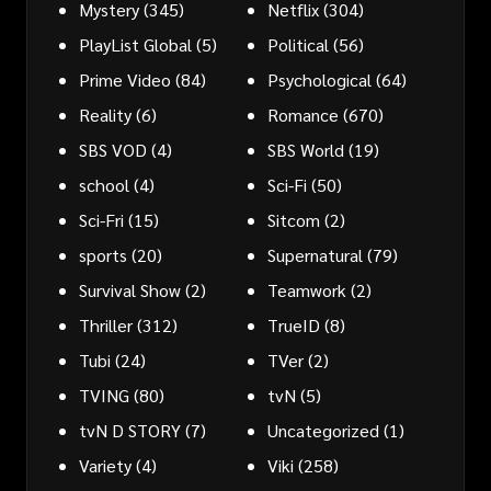
Mystery
(345)
Netflix
(304)
PlayList Global
(5)
Political
(56)
Prime Video
(84)
Psychological
(64)
Reality
(6)
Romance
(670)
SBS VOD
(4)
SBS World
(19)
school
(4)
Sci-Fi
(50)
Sci-Fri
(15)
Sitcom
(2)
sports
(20)
Supernatural
(79)
Survival Show
(2)
Teamwork
(2)
Thriller
(312)
TrueID
(8)
Tubi
(24)
TVer
(2)
TVING
(80)
tvN
(5)
tvN D STORY
(7)
Uncategorized
(1)
Variety
(4)
Viki
(258)