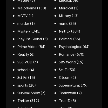
Mature
(3)
Medical
(48)
Melodrama
(130)
Merdical
(1)
MGTV
(1)
Military
(13)
murder
(1)
music
(35)
Mystery
(345)
Netflix
(304)
PlayList Global
(5)
Political
(56)
Prime Video
(84)
Psychological
(64)
Reality
(6)
Romance
(670)
SBS VOD
(4)
SBS World
(19)
school
(4)
Sci-Fi
(50)
Sci-Fri
(15)
Sitcom
(2)
sports
(20)
Supernatural
(79)
Survival Show
(2)
Teamwork
(2)
Thriller
(312)
TrueID
(8)