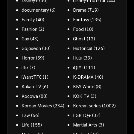
Disney+
(30)
disney+ hotstar
(44)
documentary
(6)
Drama
(719)
Family
(40)
Fantasy
(135)
Fashion
(2)
Food
(18)
Gay
(43)
Ghost
(12)
Gojoseon
(30)
Historical
(126)
Horror
(59)
Hulu
(39)
iflix
(7)
iQIYI
(111)
iWantTFC
(1)
K-DRAMA
(40)
Kakao TV
(6)
KBS World
(8)
Kocowa
(88)
KOK TV
(3)
Korean Movies
(234)
Korean series
(1002)
Law
(56)
LGBTQ+
(32)
Life
(155)
Martial Arts
(3)