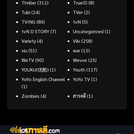
Thriller
(312)
TrueID
(8)
Tubi
(24)
TVer
(2)
TVING
(80)
tvN
(5)
tvN D STORY
(7)
Uncategorized
(1)
Variety
(4)
Viki
(258)
viu
(51)
war
(13)
WeTV
(90)
Wevve
(25)
YOUKU(优酷)
(1)
Youth
(117)
YoYo English Channel
YoYo TV
(1)
(1)
Zombies
(4)
สารคดี
(1)