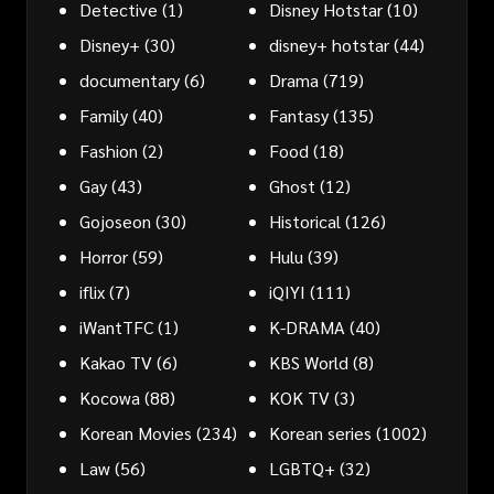
Detective
(1)
Disney Hotstar
(10)
Disney+
(30)
disney+ hotstar
(44)
documentary
(6)
Drama
(719)
Family
(40)
Fantasy
(135)
Fashion
(2)
Food
(18)
Gay
(43)
Ghost
(12)
Gojoseon
(30)
Historical
(126)
Horror
(59)
Hulu
(39)
iflix
(7)
iQIYI
(111)
iWantTFC
(1)
K-DRAMA
(40)
Kakao TV
(6)
KBS World
(8)
Kocowa
(88)
KOK TV
(3)
Korean Movies
(234)
Korean series
(1002)
Law
(56)
LGBTQ+
(32)