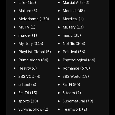
Life
(155)
Martial Arts
(3)
Mature
(3)
Medical
(48)
Melodrama
(130)
Merdical
(1)
MGTV
(1)
Military
(13)
murder
(1)
music
(35)
Mystery
(345)
Netflix
(304)
PlayList Global
(5)
Political
(56)
Prime Video
(84)
Psychological
(64)
Reality
(6)
Romance
(670)
SBS VOD
(4)
SBS World
(19)
school
(4)
Sci-Fi
(50)
Sci-Fri
(15)
Sitcom
(2)
sports
(20)
Supernatural
(79)
Survival Show
(2)
Teamwork
(2)