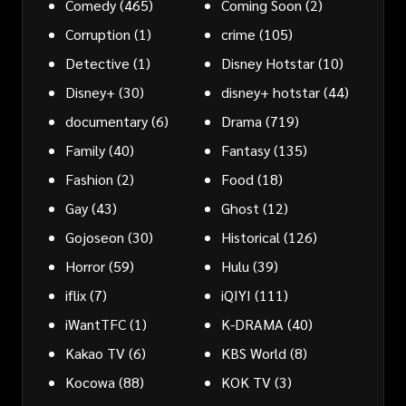
Comedy
(465)
Coming Soon
(2)
Corruption
(1)
crime
(105)
Detective
(1)
Disney Hotstar
(10)
Disney+
(30)
disney+ hotstar
(44)
documentary
(6)
Drama
(719)
Family
(40)
Fantasy
(135)
Fashion
(2)
Food
(18)
Gay
(43)
Ghost
(12)
Gojoseon
(30)
Historical
(126)
Horror
(59)
Hulu
(39)
iflix
(7)
iQIYI
(111)
iWantTFC
(1)
K-DRAMA
(40)
Kakao TV
(6)
KBS World
(8)
Kocowa
(88)
KOK TV
(3)