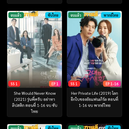
จบแล้ว
ซับไทย
จบแล้ว
พากย์ไทย
SS 1
EP 1
SS 1
EP 1-16
She Would Never Know
Her Private Life (2019) โลก
(2021) รุ่นพี่ครับ อย่าทา
อีกใบของยัยแฟนเกิร์ล ตอนที่
ลิปสติก ตอนที่ 1-16 จบ ซับ
1-16 จบ พากย์ไทย
ไทย
จบแล้ว
ซับไทย
จบแล้ว
ซับไทย