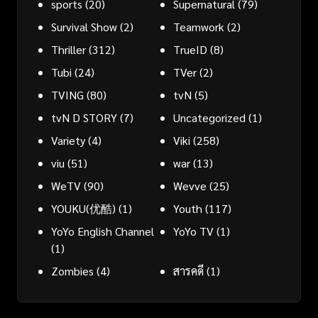
sports
(20)
Supernatural
(79)
Survival Show
(2)
Teamwork
(2)
Thriller
(312)
TrueID
(8)
Tubi
(24)
TVer
(2)
TVING
(80)
tvN
(5)
tvN D STORY
(7)
Uncategorized
(1)
Variety
(4)
Viki
(258)
viu
(51)
war
(13)
WeTV
(90)
Wevve
(25)
YOUKU(优酷)
(1)
Youth
(117)
YoYo English Channel
YoYo TV
(1)
(1)
Zombies
(4)
สารคดี
(1)