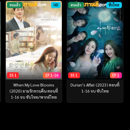
จบแล้ว
HD
จบแล้ว
ซับไทย
SS 1
EP 1-16
SS 1
EP 1
When My Love Blooms
Durian’s Affair (2023) ตอนที่
(2020) ยามรักหวนคืน ตอนที่
1-16 จบ ซับไทย
1-16 จบ ซับไทย/พากย์ไทย