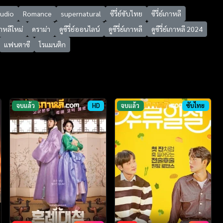
tudio
Romance
supernatural
ซีรี่ย์ซับไทย
ซีรี่ย์เกาหลี
เกาหลีใหม่
ดราม่า
ดูซีรี่ย์ออนไลน์
ดูซีรี่ย์เกาหลี
ดูซีรี่ย์เกาหลี 2024
แฟนตาซี
โรแมนติก
จบแล้ว
HD
จบแล้ว
ซับไทย