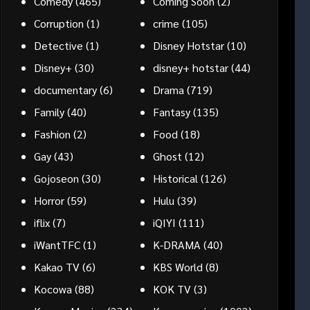
Comedy
(465)
Coming Soon
(2)
Corruption
(1)
crime
(105)
Detective
(1)
Disney Hotstar
(10)
Disney+
(30)
disney+ hotstar
(44)
documentary
(6)
Drama
(719)
Family
(40)
Fantasy
(135)
Fashion
(2)
Food
(18)
Gay
(43)
Ghost
(12)
Gojoseon
(30)
Historical
(126)
Horror
(59)
Hulu
(39)
iflix
(7)
iQIYI
(111)
iWantTFC
(1)
K-DRAMA
(40)
Kakao TV
(6)
KBS World
(8)
Kocowa
(88)
KOK TV
(3)