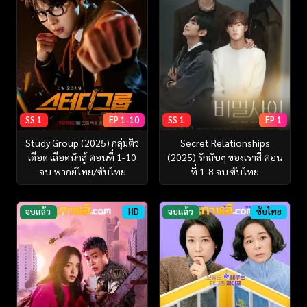
SS 1
EP 1-10
SS 1
EP 1
Study Group (2025) กลุ่มติว
Secret Relationships
เดือด เลือดนักสู้ ตอนที่ 1-10
(2025) รักลับๆ ของเราสี่ ตอน
จบ พากย์ไทย/ซับไทย
ที่ 1-8 จบ ซับไทย
จบแล้ว
HD
จบแล้ว
ซับไทย