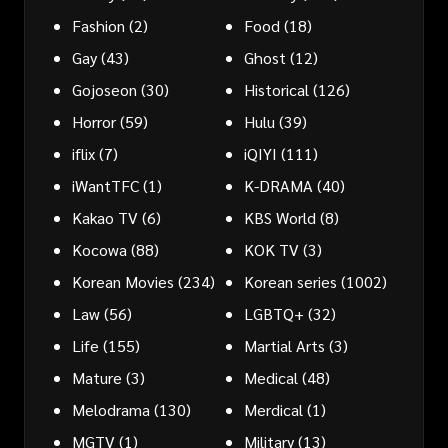
Fashion
(2)
Food
(18)
Gay
(43)
Ghost
(12)
Gojoseon
(30)
Historical
(126)
Horror
(59)
Hulu
(39)
iflix
(7)
iQIYI
(111)
iWantTFC
(1)
K-DRAMA
(40)
Kakao TV
(6)
KBS World
(8)
Kocowa
(88)
KOK TV
(3)
Korean Movies
(234)
Korean series
(1002)
Law
(56)
LGBTQ+
(32)
Life
(155)
Martial Arts
(3)
Mature
(3)
Medical
(48)
Melodrama
(130)
Merdical
(1)
MGTV
(1)
Military
(13)