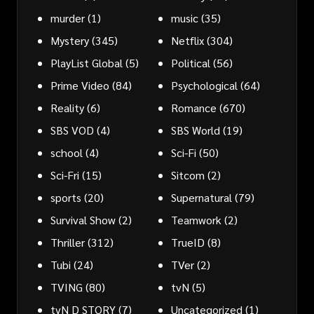
murder
(1)
music
(35)
Mystery
(345)
Netflix
(304)
PlayList Global
(5)
Political
(56)
Prime Video
(84)
Psychological
(64)
Reality
(6)
Romance
(670)
SBS VOD
(4)
SBS World
(19)
school
(4)
Sci-Fi
(50)
Sci-Fri
(15)
Sitcom
(2)
sports
(20)
Supernatural
(79)
Survival Show
(2)
Teamwork
(2)
Thriller
(312)
TrueID
(8)
Tubi
(24)
TVer
(2)
TVING
(80)
tvN
(5)
tvN D STORY
(7)
Uncategorized
(1)