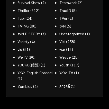
Survival Show
(2)
Teamwork
(2)
Thriller
(312)
TrueID
(8)
Tubi
(24)
TVer
(2)
TVING
(80)
tvN
(5)
tvN D STORY
(7)
Uncategorized
(1)
Variety
(4)
Viki
(258)
viu
(51)
war
(13)
WeTV
(90)
Wevve
(25)
YOUKU(优酷)
(1)
Youth
(117)
YoYo English Channel
YoYo TV
(1)
(1)
Zombies
(4)
สารคดี
(1)