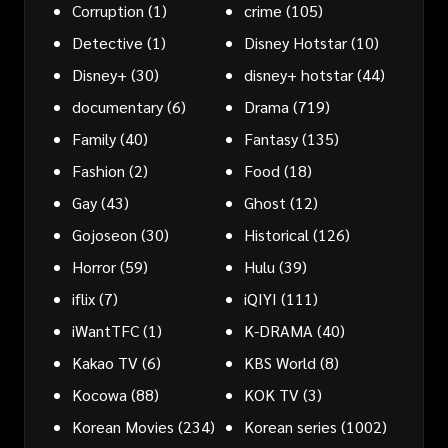
Corruption
(1)
crime
(105)
Detective
(1)
Disney Hotstar
(10)
Disney+
(30)
disney+ hotstar
(44)
documentary
(6)
Drama
(719)
Family
(40)
Fantasy
(135)
Fashion
(2)
Food
(18)
Gay
(43)
Ghost
(12)
Gojoseon
(30)
Historical
(126)
Horror
(59)
Hulu
(39)
iflix
(7)
iQIYI
(111)
iWantTFC
(1)
K-DRAMA
(40)
Kakao TV
(6)
KBS World
(8)
Kocowa
(88)
KOK TV
(3)
Korean Movies
(234)
Korean series
(1002)