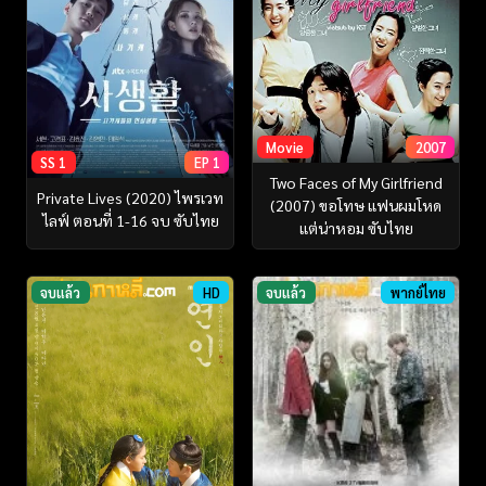
Movie
2007
SS 1
EP 1
Two Faces of My Girlfriend
Private Lives (2020) ไพรเวท
(2007) ขอโทษ แฟนผมโหด
ไลฟ์ ตอนที่ 1-16 จบ ซับไทย
แต่น่าหอม ซับไทย
จบแล้ว
HD
จบแล้ว
พากย์ไทย