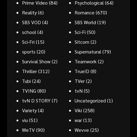
Prime Video
(84)
Psychological
(64)
Reality
(6)
Romance
(670)
SBS VOD
(4)
SBS World
(19)
school
(4)
Sci-Fi
(50)
Sci-Fri
(15)
Sitcom
(2)
sports
(20)
Supernatural
(79)
Survival Show
(2)
Teamwork
(2)
Thriller
(312)
TrueID
(8)
Tubi
(24)
TVer
(2)
TVING
(80)
tvN
(5)
tvN D STORY
(7)
Uncategorized
(1)
Variety
(4)
Viki
(258)
viu
(51)
war
(13)
WeTV
(90)
Wevve
(25)