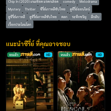
Chip In (2020) เกมเชือด มรดกเลือด
comedy
Melodrama
Mystery
Thriller
ซีรี่ย์เกาหลีซับไทย
ดูซีรี่ย์ออนไลน์
ดูซีรี่ย์เกาหลี
ดูซีรี่ย์เกาหลีซับไทย
ตลก
ระทึกขวัญ
ลึกลับ
เรื่องประโลมโลก
แนะนำซีรี่ย์ ที่คุณอาจชอบ
จบแล้ว
HD
จบแล้ว
HD