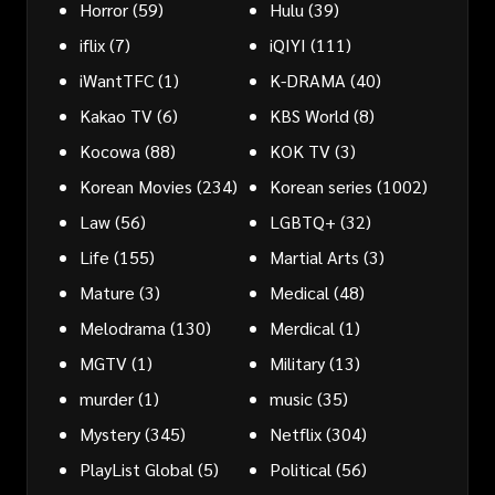
Horror
(59)
Hulu
(39)
iflix
(7)
iQIYI
(111)
iWantTFC
(1)
K-DRAMA
(40)
Kakao TV
(6)
KBS World
(8)
Kocowa
(88)
KOK TV
(3)
Korean Movies
(234)
Korean series
(1002)
Law
(56)
LGBTQ+
(32)
Life
(155)
Martial Arts
(3)
Mature
(3)
Medical
(48)
Melodrama
(130)
Merdical
(1)
MGTV
(1)
Military
(13)
murder
(1)
music
(35)
Mystery
(345)
Netflix
(304)
PlayList Global
(5)
Political
(56)