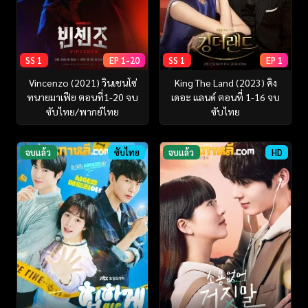
SS 1
EP 1-20
SS 1
EP 1
Vincenzo (2021) วินเชนโซ่
King The Land (2023) คิง
ทนายมาเฟีย ตอนที่1-20 จบ
เดอะ แลนด์ ตอนที่ 1-16 จบ
ซับไทย/พากย์ไทย
ซับไทย
จบแล้ว
ซับไทย
จบแล้ว
HD