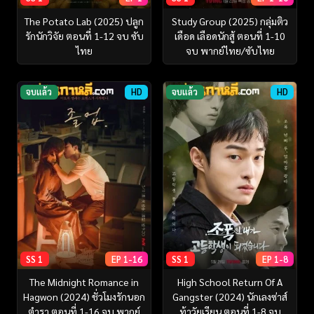
The Potato Lab (2025) ปลูก
Study Group (2025) กลุ่มติว
รักนักวิจัย ตอนที่ 1-12 จบ ซับ
เดือด เลือดนักสู้ ตอนที่ 1-10
ไทย
จบ พากย์ไทย/ซับไทย
จบแล้ว
HD
จบแล้ว
HD
SS 1
EP 1-16
SS 1
EP 1-8
The Midnight Romance in
High School Return Of A
Hagwon (2024) ชั่วโมงรักนอก
Gangster (2024) นักเลงซ่าส์
ตำรา ตอนที่ 1-16 จบ พากย์
ท้าวัยเรียน ตอนที่ 1-8 จบ