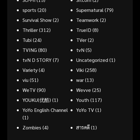
sports
(20)
Supernatural
(79)
Survival Show
(2)
Teamwork
(2)
Thriller
(312)
TrueID
(8)
Tubi
(24)
TVer
(2)
TVING
(80)
tvN
(5)
tvN D STORY
(7)
Uncategorized
(1)
Variety
(4)
Viki
(258)
viu
(51)
war
(13)
WeTV
(90)
Wevve
(25)
YOUKU(优酷)
(1)
Youth
(117)
YoYo English Channel
YoYo TV
(1)
(1)
Zombies
(4)
สารคดี
(1)