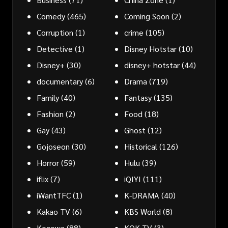
Comedy
(465)
Coming Soon
(2)
Corruption
(1)
crime
(105)
Detective
(1)
Disney Hotstar
(10)
Disney+
(30)
disney+ hotstar
(44)
documentary
(6)
Drama
(719)
Family
(40)
Fantasy
(135)
Fashion
(2)
Food
(18)
Gay
(43)
Ghost
(12)
Gojoseon
(30)
Historical
(126)
Horror
(59)
Hulu
(39)
iflix
(7)
iQIYI
(111)
iWantTFC
(1)
K-DRAMA
(40)
Kakao TV
(6)
KBS World
(8)
Kocowa
(88)
KOK TV
(3)