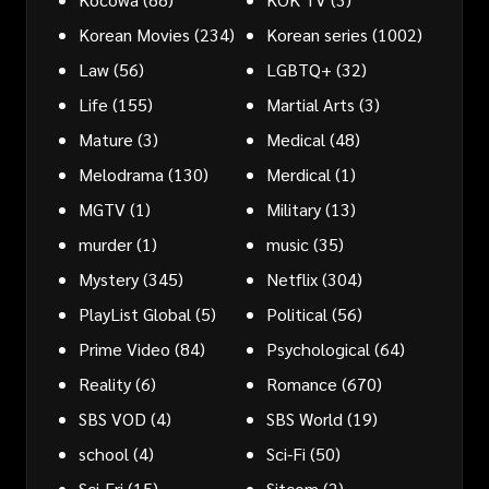
Korean Movies
(234)
Korean series
(1002)
Law
(56)
LGBTQ+
(32)
Life
(155)
Martial Arts
(3)
Mature
(3)
Medical
(48)
Melodrama
(130)
Merdical
(1)
MGTV
(1)
Military
(13)
murder
(1)
music
(35)
Mystery
(345)
Netflix
(304)
PlayList Global
(5)
Political
(56)
Prime Video
(84)
Psychological
(64)
Reality
(6)
Romance
(670)
SBS VOD
(4)
SBS World
(19)
school
(4)
Sci-Fi
(50)
Sci-Fri
(15)
Sitcom
(2)