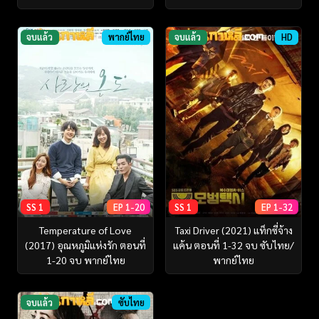
จบแล้ว
พากย์ไทย
จบแล้ว
HD
SS 1
EP 1-20
SS 1
EP 1-32
Temperature of Love
Taxi Driver (2021) แท็กซี่จ้าง
(2017) อุณหภูมิแห่งรัก ตอนที่
แค้น ตอนที่ 1-32 จบ ซับไทย/
1-20 จบ พากย์ไทย
พากย์ไทย
จบแล้ว
ซับไทย