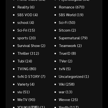
Reality
(6)
Romance
(670)
SBS VOD
(4)
SBS World
(19)
school
(4)
Sci-Fi
(50)
Sci-Fri
(15)
Sitcom
(2)
sports
(20)
Supernatural
(79)
Survival Show
(2)
Teamwork
(2)
Thriller
(312)
TrueID
(8)
Tubi
(24)
TVer
(2)
TVING
(80)
tvN
(5)
tvN D STORY
(7)
Uncategorized
(1)
Variety
(4)
Viki
(258)
viu
(51)
war
(13)
WeTV
(90)
Wevve
(25)
YOUKU(优酷)
(1)
Youth
(117)