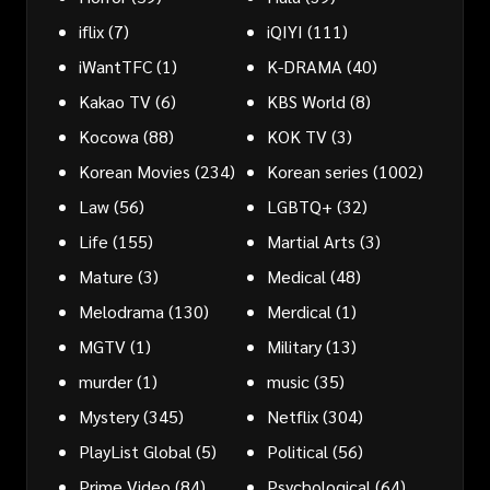
iflix
(7)
iQIYI
(111)
iWantTFC
(1)
K-DRAMA
(40)
Kakao TV
(6)
KBS World
(8)
Kocowa
(88)
KOK TV
(3)
Korean Movies
(234)
Korean series
(1002)
Law
(56)
LGBTQ+
(32)
Life
(155)
Martial Arts
(3)
Mature
(3)
Medical
(48)
Melodrama
(130)
Merdical
(1)
MGTV
(1)
Military
(13)
murder
(1)
music
(35)
Mystery
(345)
Netflix
(304)
PlayList Global
(5)
Political
(56)
Prime Video
(84)
Psychological
(64)