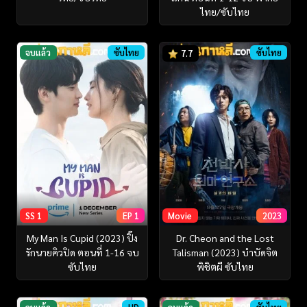
ไทย/ซับไทย
จบแล้ว
ซับไทย
ซับไทย
7.7
SS 1
EP 1
Movie
2023
My Man Is Cupid (2023) ปิ๊ง
Dr. Cheon and the Lost
รักนายคิวปิด ตอนที่ 1-16 จบ
Talisman (2023) บำบัดจิต
ซับไทย
พิชิตผี ซับไทย