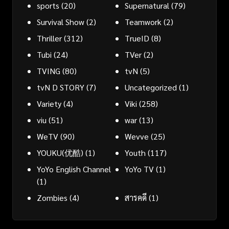
sports
(20)
Supernatural
(79)
Survival Show
(2)
Teamwork
(2)
Thriller
(312)
TrueID
(8)
Tubi
(24)
TVer
(2)
TVING
(80)
tvN
(5)
tvN D STORY
(7)
Uncategorized
(1)
Variety
(4)
Viki
(258)
viu
(51)
war
(13)
WeTV
(90)
Wevve
(25)
YOUKU(优酷)
(1)
Youth
(117)
YoYo English Channel
YoYo TV
(1)
(1)
Zombies
(4)
สารคดี
(1)