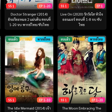
SS 1
EP 1-20
SS 1
EP 1
Doctor Stranger (2014)
Live On (2020) รักวัยใส หัวใจ
อัจฉริยะหมอ 2 แผ่นดิน ตอนที่
ออนแอร์ ตอนที่ 1-8 จบ ซับ
1-20 จบ พากย์ไทย/ซับไทย
ไทย
จบแล้ว
พากย์ไทย
จบแล้ว
พากย์ไทย
SS 1
EP 1-10
SS 1
EP 1-20
The Idle Mermaid (2014) เจ้า
The Moon Embracing The