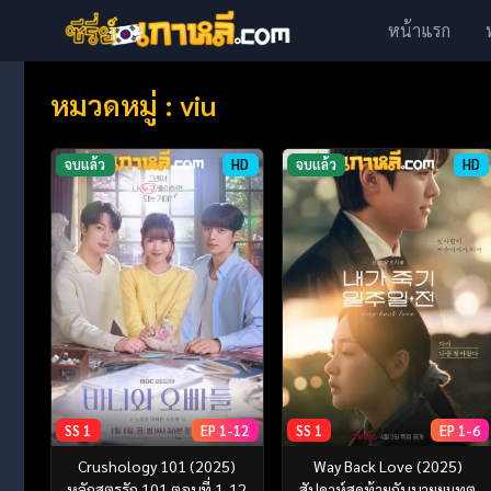
หน้าแรก
หมวดหมู่ : viu
จบแล้ว
HD
จบแล้ว
HD
SS 1
EP 1-12
SS 1
EP 1-6
Crushology 101 (2025)
Way Back Love (2025)
หลักสูตรรัก 101 ตอนที่ 1-12
สัปดาห์สุดท้ายกับนายยมทูต