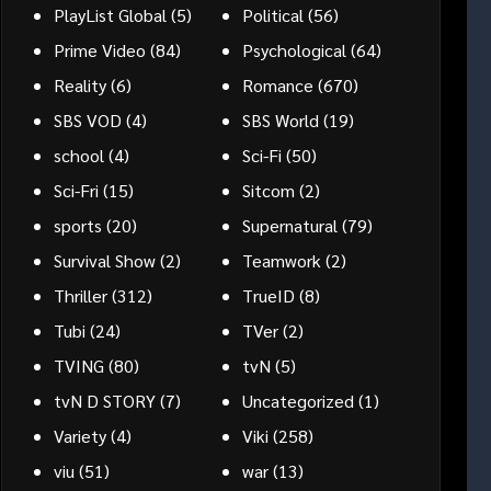
PlayList Global
(5)
Political
(56)
Prime Video
(84)
Psychological
(64)
Reality
(6)
Romance
(670)
SBS VOD
(4)
SBS World
(19)
school
(4)
Sci-Fi
(50)
Sci-Fri
(15)
Sitcom
(2)
sports
(20)
Supernatural
(79)
Survival Show
(2)
Teamwork
(2)
Thriller
(312)
TrueID
(8)
Tubi
(24)
TVer
(2)
TVING
(80)
tvN
(5)
tvN D STORY
(7)
Uncategorized
(1)
Variety
(4)
Viki
(258)
viu
(51)
war
(13)