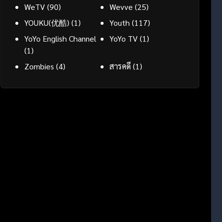
WeTV
(90)
Wevve
(25)
YOUKU(优酷)
(1)
Youth
(117)
YoYo English Channel
YoYo TV
(1)
(1)
Zombies
(4)
สารคดี
(1)