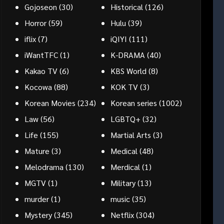
Gojoseon
(30)
Historical
(126)
Horror
(59)
Hulu
(39)
iflix
(7)
iQIYI
(111)
iWantTFC
(1)
K-DRAMA
(40)
Kakao TV
(6)
KBS World
(8)
Kocowa
(88)
KOK TV
(3)
Korean Movies
(234)
Korean series
(1002)
Law
(56)
LGBTQ+
(32)
Life
(155)
Martial Arts
(3)
Mature
(3)
Medical
(48)
Melodrama
(130)
Merdical
(1)
MGTV
(1)
Military
(13)
murder
(1)
music
(35)
Mystery
(345)
Netflix
(304)