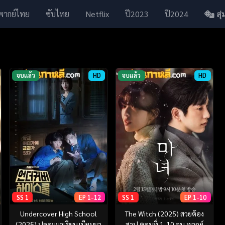
พากย์ไทย
ซับไทย
Netflix
ปี2023
ปี2024
สุ่ม
จบแล้ว
HD
จบแล้ว
HD
SS 1
EP 1-12
SS 1
EP 1-10
Undercover High School
The Witch (2025) สวยต้อง
(2025) ปลอมมาเรียน เนียนมา
สาป ตอนที่ 1-10 จบ พากย์