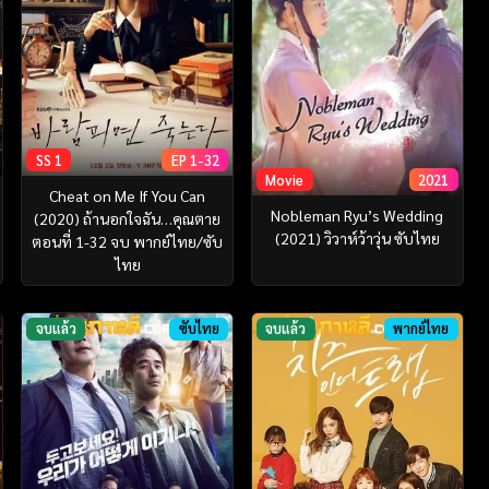
SS 1
EP 1-32
Movie
2021
Cheat on Me If You Can
Nobleman Ryu’s Wedding
(2020) ถ้านอกใจฉัน…คุณตาย
(2021) วิวาห์ว้าวุ่น ซับไทย
ตอนที่ 1-32 จบ พากย์ไทย/ซับ
ไทย
จบแล้ว
ซับไทย
จบแล้ว
พากย์ไทย