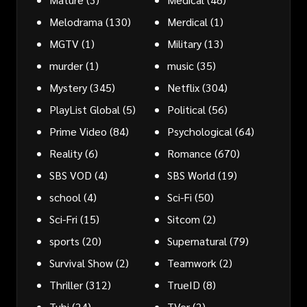
Melodrama
(130)
Merdical
(1)
MGTV
(1)
Military
(13)
murder
(1)
music
(35)
Mystery
(345)
Netflix
(304)
PlayList Global
(5)
Political
(56)
Prime Video
(84)
Psychological
(64)
Reality
(6)
Romance
(670)
SBS VOD
(4)
SBS World
(19)
school
(4)
Sci-Fi
(50)
Sci-Fri
(15)
Sitcom
(2)
sports
(20)
Supernatural
(79)
Survival Show
(2)
Teamwork
(2)
Thriller
(312)
TrueID
(8)
Tubi
(24)
TVer
(2)