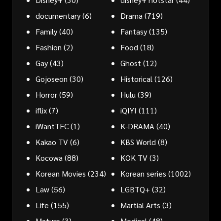
documentary
(6)
Drama
(719)
Family
(40)
Fantasy
(135)
Fashion
(2)
Food
(18)
Gay
(43)
Ghost
(12)
Gojoseon
(30)
Historical
(126)
Horror
(59)
Hulu
(39)
iflix
(7)
iQIYI
(111)
iWantTFC
(1)
K-DRAMA
(40)
Kakao TV
(6)
KBS World
(8)
Kocowa
(88)
KOK TV
(3)
Korean Movies
(234)
Korean series
(1002)
Law
(56)
LGBTQ+
(32)
Life
(155)
Martial Arts
(3)
Mature
(3)
Medical
(48)