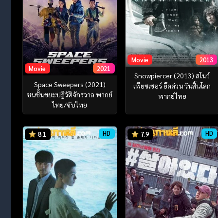
Movie
2013
Movie
2021
Snowpiercer (2013) สโนว์
Space Sweepers (2021)
เพียซเซอร์ ยึดด่วน วันสิ้นโลก
ชนชั้นขยะปฏิวัติจักรวาล พากย์
พากย์ไทย
ไทย/ซับไทย
HD
HD
8.1
7.9