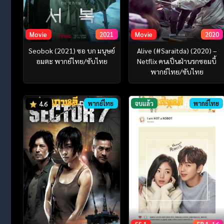
Movie
2021
Movie
2020
Seobok (2021) ซอ บก มนุษย์
Alive (#Saraitda) (2020) –
อมตะ พากย์ไทย/ซับไทย
Netflix คนเป็นฝ่านรกซอมบี้
พากย์ไทย/ซับไทย
พากย์ไทย
จบแล้ว
พากย์ไทย
4.6