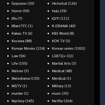
Gojoseon
(30)
Historical
(126)
Horror
(59)
Hulu
(39)
iflix
(7)
iQIYI
(111)
iWantTFC
(1)
K-DRAMA
(40)
Kakao TV
(6)
KBS World
(8)
Kocowa
(88)
KOK TV
(3)
Korean Movies
(234)
Korean series
(1002)
Law
(56)
LGBTQ+
(32)
Life
(155)
Martial Arts
(3)
Mature
(3)
Medical
(48)
Melodrama
(130)
Merdical
(1)
MGTV
(1)
Military
(13)
murder
(1)
music
(35)
Mystery
(345)
Netflix
(304)