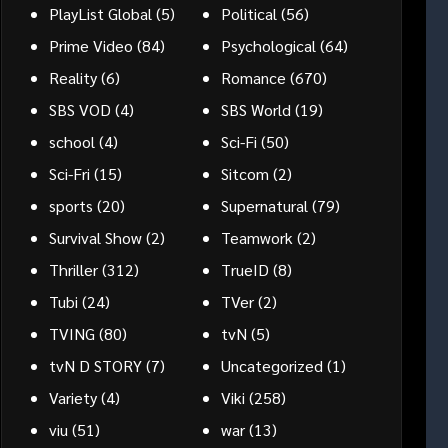
PlayList Global
(5)
Political
(56)
Prime Video
(84)
Psychological
(64)
Reality
(6)
Romance
(670)
SBS VOD
(4)
SBS World
(19)
school
(4)
Sci-Fi
(50)
Sci-Fri
(15)
Sitcom
(2)
sports
(20)
Supernatural
(79)
Survival Show
(2)
Teamwork
(2)
Thriller
(312)
TrueID
(8)
Tubi
(24)
TVer
(2)
TVING
(80)
tvN
(5)
tvN D STORY
(7)
Uncategorized
(1)
Variety
(4)
Viki
(258)
viu
(51)
war
(13)