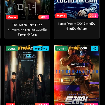
Movie
2017
Movie
2018
Lucid Dream (2017) ล่าฝัน
The Witch Part 1 The
ข้ามฝัน ซับไทย
Subversion (2018) แม่มดมือ
สังหาร ซับไทย
จบแล้ว
พากย์ไทย
จบแล้ว
HD