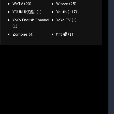
WeTV
(90)
Wevve
(25)
YOUKU(优酷)
(1)
Youth
(117)
YoYo English Channel
YoYo TV
(1)
(1)
Zombies
(4)
สารคดี
(1)