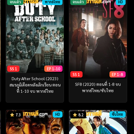
จบแล้ว
พากย์ไทย
จบแล้ว
HD
SS 1
EP 1-10
SS 1
EP 1-8
Duty After School (2023)
SF8 (2020) ตอนที่ 1-8 จบ
สมรภูมิเดือดหลังเลิกเรียน ตอน
พากย์ไทย/ซับไทย
ที่ 1-10 จบ พากย์ไทย
HD
ซับไทย
7.3
8.2