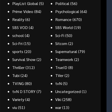
PlayList Global
(5)
Political
(56)
Prime Video
(84)
Psychological
(64)
Reality
(6)
Romance
(670)
SBS VOD
(4)
SBS World
(19)
school
(4)
Sci-Fi
(50)
Sci-Fri
(15)
Sitcom
(2)
sports
(20)
Supernatural
(79)
Survival Show
(2)
Teamwork
(2)
Thriller
(312)
TrueID
(8)
Tubi
(24)
TVer
(2)
TVING
(80)
tvN
(5)
tvN D STORY
(7)
Uncategorized
(1)
Variety
(4)
Viki
(258)
viu
(51)
war
(13)