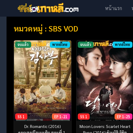
หน้าแรก
หมวดหมู่ : SBS VOD
จบแล้ว
พากย์ไทย
จบแล้ว
พากย์ไทย
SS 1
EP 1-21
SS 1
EP 1-25
Dr. Romantic (2016)
Moon Lovers: Scarlet Heart
ดอกเตอร์โรแมนติก ตอนที่ 1-
Ryeo (2016) ข้ามมิติ ลิขิต