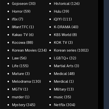
Gojoseon
(30)
Historical
(126)
Horror
(59)
Hulu
(39)
iflix
(7)
iQIYI
(111)
iWantTFC
(1)
K-DRAMA
(40)
Kakao TV
(6)
KBS World
(8)
Kocowa
(88)
KOK TV
(3)
Korean Movies
(234)
Korean series
(1002)
Law
(56)
LGBTQ+
(32)
Life
(155)
Martial Arts
(3)
Mature
(3)
Medical
(48)
Melodrama
(130)
Merdical
(1)
MGTV
(1)
Military
(13)
murder
(1)
music
(35)
Mystery
(345)
Netflix
(304)