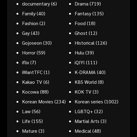
documentary
(6)
Drama
(719)
Family
(40)
Fantasy
(135)
Fashion
(2)
Food
(18)
Gay
(43)
Ghost
(12)
Gojoseon
(30)
Historical
(126)
Horror
(59)
Hulu
(39)
iflix
(7)
iQIYI
(111)
iWantTFC
(1)
K-DRAMA
(40)
Kakao TV
(6)
KBS World
(8)
Kocowa
(88)
KOK TV
(3)
Korean Movies
(234)
Korean series
(1002)
Law
(56)
LGBTQ+
(32)
Life
(155)
Martial Arts
(3)
Mature
(3)
Medical
(48)