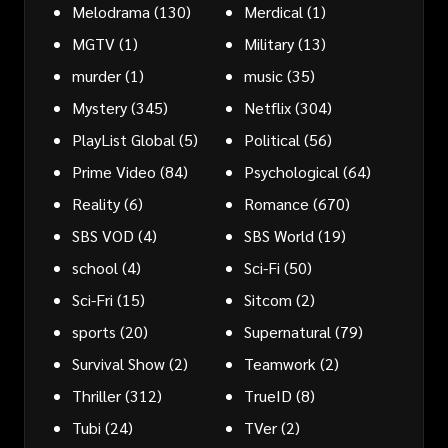
Melodrama
(130)
Merdical
(1)
MGTV
(1)
Military
(13)
murder
(1)
music
(35)
Mystery
(345)
Netflix
(304)
PlayList Global
(5)
Political
(56)
Prime Video
(84)
Psychological
(64)
Reality
(6)
Romance
(670)
SBS VOD
(4)
SBS World
(19)
school
(4)
Sci-Fi
(50)
Sci-Fri
(15)
Sitcom
(2)
sports
(20)
Supernatural
(79)
Survival Show
(2)
Teamwork
(2)
Thriller
(312)
TrueID
(8)
Tubi
(24)
TVer
(2)