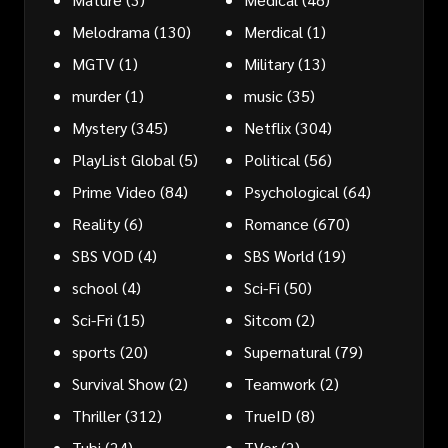
Melodrama
(130)
Merdical
(1)
MGTV
(1)
Military
(13)
murder
(1)
music
(35)
Mystery
(345)
Netflix
(304)
PlayList Global
(5)
Political
(56)
Prime Video
(84)
Psychological
(64)
Reality
(6)
Romance
(670)
SBS VOD
(4)
SBS World
(19)
school
(4)
Sci-Fi
(50)
Sci-Fri
(15)
Sitcom
(2)
sports
(20)
Supernatural
(79)
Survival Show
(2)
Teamwork
(2)
Thriller
(312)
TrueID
(8)
Tubi
(24)
TVer
(2)