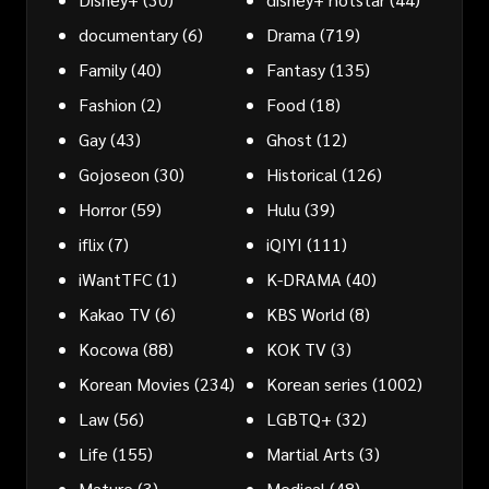
documentary
(6)
Drama
(719)
Family
(40)
Fantasy
(135)
Fashion
(2)
Food
(18)
Gay
(43)
Ghost
(12)
Gojoseon
(30)
Historical
(126)
Horror
(59)
Hulu
(39)
iflix
(7)
iQIYI
(111)
iWantTFC
(1)
K-DRAMA
(40)
Kakao TV
(6)
KBS World
(8)
Kocowa
(88)
KOK TV
(3)
Korean Movies
(234)
Korean series
(1002)
Law
(56)
LGBTQ+
(32)
Life
(155)
Martial Arts
(3)
Mature
(3)
Medical
(48)