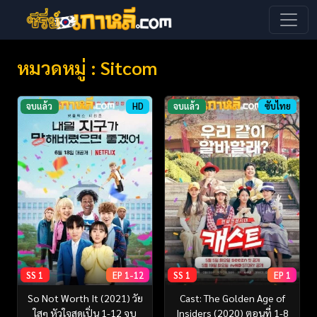
หมวดหมู่ : Sitcom
จบแล้ว
HD
จบแล้ว
ซับไทย
SS 1
EP 1-12
SS 1
EP 1
So Not Worth It (2021) วัย
Cast: The Golden Age of
ใสๆ หัวใจสุดเปิ่น 1-12 จบ
Insiders (2020) ตอนที่ 1-8