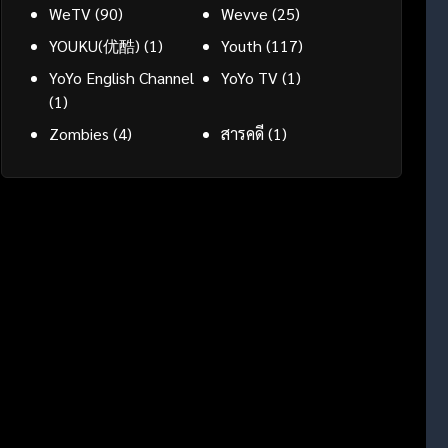
WeTV
(90)
Wevve
(25)
YOUKU(优酷)
(1)
Youth
(117)
YoYo English Channel
YoYo TV
(1)
(1)
Zombies
(4)
สารคดี
(1)