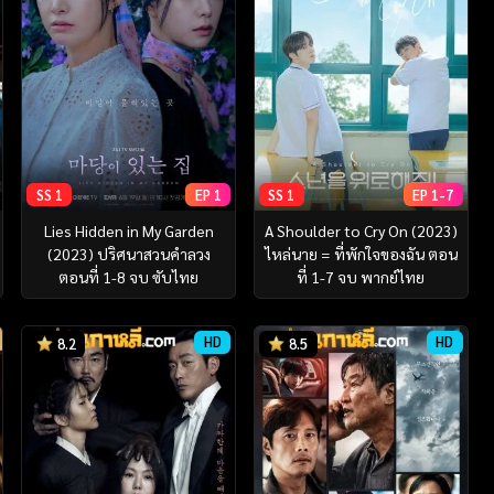
SS 1
EP 1
SS 1
EP 1-7
Lies Hidden in My Garden
A Shoulder to Cry On (2023)
(2023) ปริศนาสวนคำลวง
ไหล่นาย = ที่พักใจของฉัน ตอน
ตอนที่ 1-8 จบ ซับไทย
ที่ 1-7 จบ พากย์ไทย
HD
HD
8.2
8.5