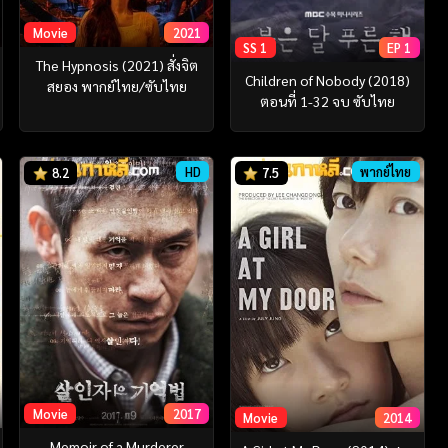
Movie
2021
SS 1
EP 1
The Hypnosis (2021) สั่งจิต
Children of Nobody (2018)
สยอง พากย์ไทย/ซับไทย
ตอนที่ 1-32 จบ ซับไทย
HD
พากย์ไทย
8.2
7.5
Movie
2017
Movie
2014
Memoir of a Murderer