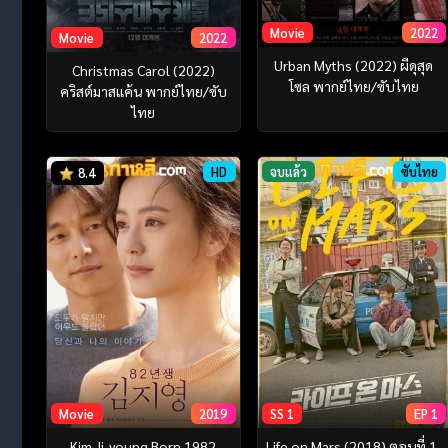
Movie
2022
Movie
2022
Urban Myths (2022) ผีดุสุด
Christmas Carol (2022)
โซล พากย์ไทย/ซับไทย
คริสต์มาสแค้น พากย์ไทย/ซับ
ไทย
HD
จบแล้ว
ซับไทย
8.4
Movie
2019
SS 1
EP 1
Kim Ji-young Born 1982
Life on Mars (2018) ตอนที่ 1-