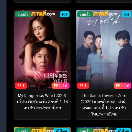
จบแล้ว
HD
จบแล้ว
HD
SS 1
EP 1-16
SS 1
EP 1-16
My Dangerous Wife (2020)
The Game: Towards Zero
ปริศนารักซ่อนเร้น ตอนที่ 1-16
(2020) เกมพลิกชะตา ล่าฝ่า
จบ ซับไทย/พากย์ไทย
มรณะ ตอนที่ 1-16 จบ ซับ
ไทย/พากย์ไทย
จบแล้ว
ซับไทย
จบแล้ว
ซับไทย