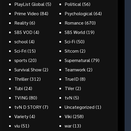
PlayList Global
(5)
Political
(56)
Prime Video
(84)
Psychological
(64)
Reality
(6)
Romance
(670)
SBS VOD
(4)
SBS World
(19)
school
(4)
Sci-Fi
(50)
Sci-Fri
(15)
Sitcom
(2)
sports
(20)
Supernatural
(79)
Survival Show
(2)
Teamwork
(2)
Thriller
(312)
TrueID
(8)
Tubi
(24)
TVer
(2)
TVING
(80)
tvN
(5)
tvN D STORY
(7)
Uncategorized
(1)
Variety
(4)
Viki
(258)
viu
(51)
war
(13)