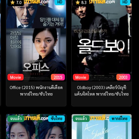
HD
HD
7.0
8.3
Movie
2015
Movie
2003
Office (2015) พนักงานดีเดือด
Oldboy (2003) เคลียร์บัญชี
พากย์ไทย/ซับไทย
แค้นจิตโหด พากย์ไทย/ซับไทย
จบแล้ว
ซับไทย
จบแล้ว
พากย์ไทย