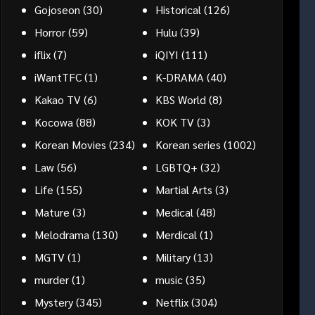
Gojoseon
(30)
Historical
(126)
Horror
(59)
Hulu
(39)
iflix
(7)
iQIYI
(111)
iWantTFC
(1)
K-DRAMA
(40)
Kakao TV
(6)
KBS World
(8)
Kocowa
(88)
KOK TV
(3)
Korean Movies
(234)
Korean series
(1002)
Law
(56)
LGBTQ+
(32)
Life
(155)
Martial Arts
(3)
Mature
(3)
Medical
(48)
Melodrama
(130)
Merdical
(1)
MGTV
(1)
Military
(13)
murder
(1)
music
(35)
Mystery
(345)
Netflix
(304)