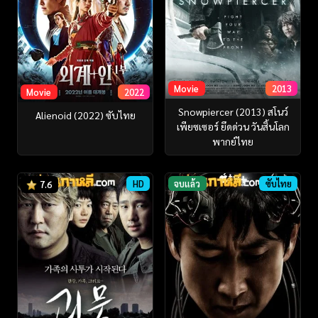
Movie
2013
Movie
2022
Snowpiercer (2013) สโนว์
Alienoid (2022) ซับไทย
เพียซเซอร์ ยึดด่วน วันสิ้นโลก
พากย์ไทย
HD
จบแล้ว
ซับไทย
7.6