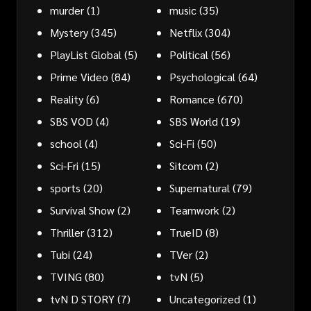
murder
(1)
music
(35)
Mystery
(345)
Netflix
(304)
PlayList Global
(5)
Political
(56)
Prime Video
(84)
Psychological
(64)
Reality
(6)
Romance
(670)
SBS VOD
(4)
SBS World
(19)
school
(4)
Sci-Fi
(50)
Sci-Fri
(15)
Sitcom
(2)
sports
(20)
Supernatural
(79)
Survival Show
(2)
Teamwork
(2)
Thriller
(312)
TrueID
(8)
Tubi
(24)
TVer
(2)
TVING
(80)
tvN
(5)
tvN D STORY
(7)
Uncategorized
(1)