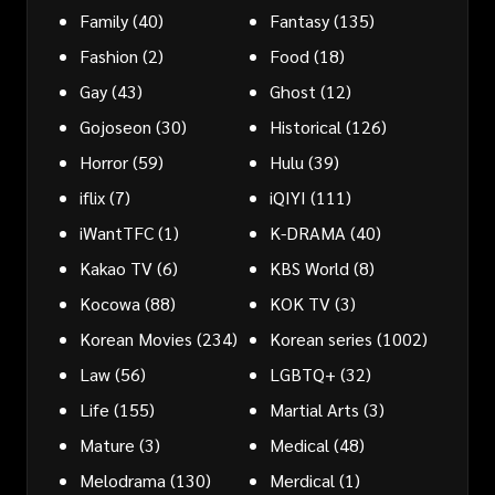
Family
(40)
Fantasy
(135)
Fashion
(2)
Food
(18)
Gay
(43)
Ghost
(12)
Gojoseon
(30)
Historical
(126)
Horror
(59)
Hulu
(39)
iflix
(7)
iQIYI
(111)
iWantTFC
(1)
K-DRAMA
(40)
Kakao TV
(6)
KBS World
(8)
Kocowa
(88)
KOK TV
(3)
Korean Movies
(234)
Korean series
(1002)
Law
(56)
LGBTQ+
(32)
Life
(155)
Martial Arts
(3)
Mature
(3)
Medical
(48)
Melodrama
(130)
Merdical
(1)