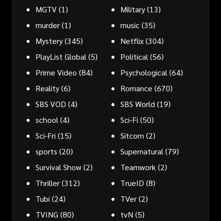
MGTV
(1)
Military
(13)
murder
(1)
music
(35)
Mystery
(345)
Netflix
(304)
PlayList Global
(5)
Political
(56)
Prime Video
(84)
Psychological
(64)
Reality
(6)
Romance
(670)
SBS VOD
(4)
SBS World
(19)
school
(4)
Sci-Fi
(50)
Sci-Fri
(15)
Sitcom
(2)
sports
(20)
Supernatural
(79)
Survival Show
(2)
Teamwork
(2)
Thriller
(312)
TrueID
(8)
Tubi
(24)
TVer
(2)
TVING
(80)
tvN
(5)