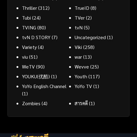
Thriller
(312)
TrueID
(8)
Tubi
(24)
TVer
(2)
TVING
(80)
tvN
(5)
tvN D STORY
(7)
Uncategorized
(1)
Variety
(4)
Viki
(258)
viu
(51)
war
(13)
WeTV
(90)
Wevve
(25)
YOUKU(优酷)
(1)
Youth
(117)
YoYo English Channel
YoYo TV
(1)
(1)
Zombies
(4)
สารคดี
(1)