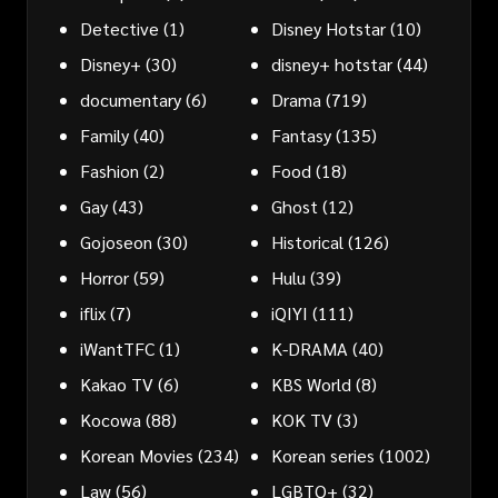
Detective
(1)
Disney Hotstar
(10)
Disney+
(30)
disney+ hotstar
(44)
documentary
(6)
Drama
(719)
Family
(40)
Fantasy
(135)
Fashion
(2)
Food
(18)
Gay
(43)
Ghost
(12)
Gojoseon
(30)
Historical
(126)
Horror
(59)
Hulu
(39)
iflix
(7)
iQIYI
(111)
iWantTFC
(1)
K-DRAMA
(40)
Kakao TV
(6)
KBS World
(8)
Kocowa
(88)
KOK TV
(3)
Korean Movies
(234)
Korean series
(1002)
Law
(56)
LGBTQ+
(32)