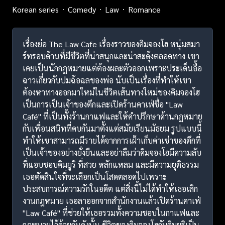
Korean series
Comedy
Law
Romance
เรื่องย่อ The Law Cafe เรื่องราวของคิมจองโฮ หนุ่มสมา
ร์ทรอบด้านที่มีชีวิตที่น่าสนุกและน่าสะดุ้งตลอดทาง เขา
เคยเป็นนักกฎหมายแต่ต้องผละตัวออกเพราะประเด็นอื้อ
ฉาวเกี่ยวกับปมฉ้อฉลของพ่อ นับเป็นเรื่องที่ทำให้เขา
ต้องหาทางออกมาใหม่ในชีวิตเส้นทางใหม่ของคิมจองโฮ
เป็นการเป็นเจ้าของตึกและเปิดร้านคาเฟ่ชื่อ "Law
Café" ที่เป็นทั้งร้านกาแฟและให้คำปรึกษาด้านกฎหมาย
กับเพื่อนสนิทที่คบกันมาตั้งแต่สมัยเรียนมัธยม รูปแบบนี้
ทำให้เขาสามารถมีรายได้จากการเฝ้าเก็บค่าเช่าของตึกที่
เป็นเจ้าของอย่างยั่งยืนและอย่าลืมว่าคิมจองโฮมีความลับ
ที่แอบชอบคิมยูริ ที่สวย หลักแหลม และมีความยุติธรรม
เธอตัดสินใจที่จะเลือกเป็นโสดตลอดไปเพราะ
ประสบการณ์ความรักในอดีต แต่สิ่งนี้ไม่ได้ทำให้เธอเลิก
งานกฎหมาย เธอลาออกจากสำนักงานแล้วเปิดร้านคาเฟ่
"Law Café" ที่ช่วยให้เธอรวมทั้งความชอบในกาแฟและ
กฎหมายไว้ด้วยกันดังนั้น ชีวิตของคิมจองโฮกับคิมยูริเป็น