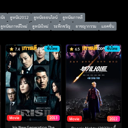
หนัง
ดูหนัง2012
ดูหนังออนไลน์
ดูหนังเกาหลี
ดูหนังเกาหลีใหม่
ดูหนังใหม่
ระทึกขวัญ
อาชญากรรม
แอคชั่น
ซับไทย
ซับไทย
7.4
6.5
Movie
2013
Movie
2022
Iris New Generation The