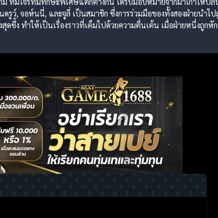
งกัม ทีมโจรที่มีทักษะพิเศษแตกต่างกัน ได้รับมอบหมายจากมาเก๊าให้
นดรูว์, จอห์นนี่, และจูลี่ เป็นสมาชิก ซึ่งการร่วมมือของทั้งสองฝ่ายนำไ
สุดซึ้ง ทำให้เป็นเรื่องราวที่เต็มไปด้วยความตื่นเต้น เมื่อฝ่ายหนึ่งถูก