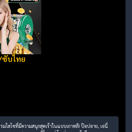
/ซับไทย
รมไฮโซที่มีความสนุกสุดเร้าในแบบเกาหลี! ป๊อปอาย, เอนี่