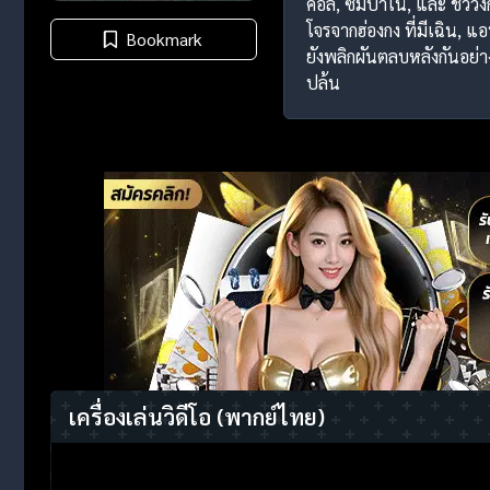
คอล, ซัมปาโน, และ ชิววิ
โจรจากฮ่องกง ที่มีเฉิน, แอ
Bookmark
ยังพลิกผันตลบหลังกันอย่าง
ปล้น
เครื่องเล่นวิดีโอ
(พากย์ไทย)