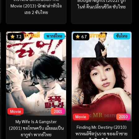
Boogie Nights (2022) บูกี้
Movie (2013) นักฆ่าล่าหัวใจ
ไนท์ คืนเปลี่ยนชีวิต ซับไทย
เธอ 2 ซับไทย
พากย์ไทย
ซับไทย
7.2
6.7
Movie
2001
Movie
2010
My Wife Is A Gangster
Finding Mr. Destiny (2010)
(2001) ขอโทษครับ เมียผมเป็น
พรหมลิขิตวุ่นวาย ของเจ้าชาย
ยากูซ่า พากย์ไทย