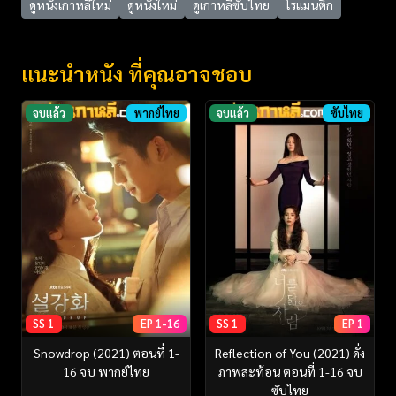
ดูหนังเกาหลีใหม่
ดูหนังใหม่
ดูเกาหลีซับไทย
โรแมนติก
แนะนำหนัง ที่คุณอาจชอบ
จบแล้ว
พากย์ไทย
จบแล้ว
ซับไทย
SS 1
EP 1-16
SS 1
EP 1
Snowdrop (2021) ตอนที่ 1-
Reflection of You (2021) ดั่ง
16 จบ พากย์ไทย
ภาพสะท้อน ตอนที่ 1-16 จบ
ซับไทย