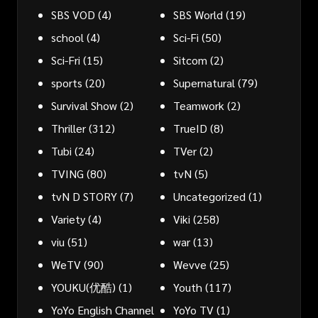
SBS VOD
(4)
SBS World
(19)
school
(4)
Sci-Fi
(50)
Sci-Fri
(15)
Sitcom
(2)
sports
(20)
Supernatural
(79)
Survival Show
(2)
Teamwork
(2)
Thriller
(312)
TrueID
(8)
Tubi
(24)
TVer
(2)
TVING
(80)
tvN
(5)
tvN D STORY
(7)
Uncategorized
(1)
Variety
(4)
Viki
(258)
viu
(51)
war
(13)
WeTV
(90)
Wevve
(25)
YOUKU(优酷)
(1)
Youth
(117)
YoYo English Channel
YoYo TV
(1)