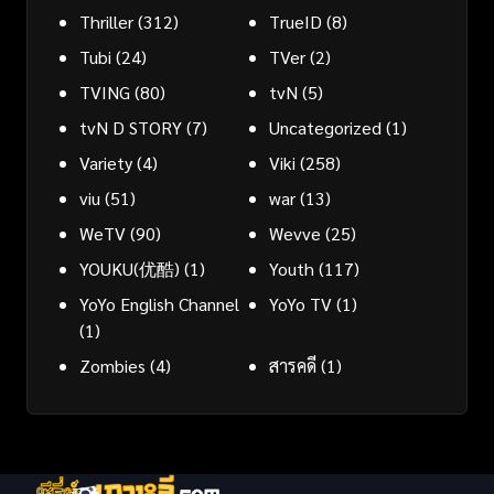
Thriller
(312)
TrueID
(8)
Tubi
(24)
TVer
(2)
TVING
(80)
tvN
(5)
tvN D STORY
(7)
Uncategorized
(1)
Variety
(4)
Viki
(258)
viu
(51)
war
(13)
WeTV
(90)
Wevve
(25)
YOUKU(优酷)
(1)
Youth
(117)
YoYo English Channel
YoYo TV
(1)
(1)
Zombies
(4)
สารคดี
(1)