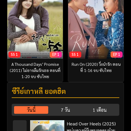
SS 1
EP 1
SS 1
EP 1
A Thousand Days’ Promise
Run On (2020) วิ่งนำรัก ตอน
(2011) ไม่อาจลืมรักเธอ ตอนที่
ที่ 1-16 จบ ซับไทย
1-20 จบ ซับไทย
ซีรี่ย์เกาหลี ยอดฮิต
วันนี้
7 วัน
1 เดือน
Head Over Heels (2025)
หนุ่มดวงจู๋กับหมอดูคนจ๋วย