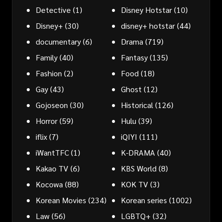
Detective
(1)
Disney Hotstar
(10)
Disney+
(30)
disney+ hotstar
(44)
documentary
(6)
Drama
(719)
Family
(40)
Fantasy
(135)
Fashion
(2)
Food
(18)
Gay
(43)
Ghost
(12)
Gojoseon
(30)
Historical
(126)
Horror
(59)
Hulu
(39)
iflix
(7)
iQIYI
(111)
iWantTFC
(1)
K-DRAMA
(40)
Kakao TV
(6)
KBS World
(8)
Kocowa
(88)
KOK TV
(3)
Korean Movies
(234)
Korean series
(1002)
Law
(56)
LGBTQ+
(32)