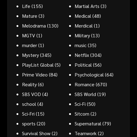
Life
(155)
Martial Arts
(3)
Mature
(3)
Medical
(48)
Melodrama
(130)
Merdical
(1)
MGTV
(1)
Military
(13)
murder
(1)
music
(35)
Mystery
(345)
Netflix
(304)
PlayList Global
(5)
Political
(56)
Prime Video
(84)
Psychological
(64)
Reality
(6)
Romance
(670)
SBS VOD
(4)
SBS World
(19)
school
(4)
Sci-Fi
(50)
Sci-Fri
(15)
Sitcom
(2)
sports
(20)
Supernatural
(79)
Survival Show
(2)
Teamwork
(2)