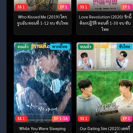
SS 1
EP 1
SS 1
EP 1
Who Kissed Me (2019) ใคร
Love Revolution (2020) รักนี้
จูบฉัน ตอนที่ 1-12 จบ ซับไทย
ต้องปฏิวัติ ตอนที่ 1-30 จบ ซับ
ไทย
จบแล้ว
พากย์ไทย
จบแล้ว
ซับไทย
SS 1
EP 1-16
SS 1
EP 1
While You Were Sleeping
Our Dating Sim (2023) เดตกี่