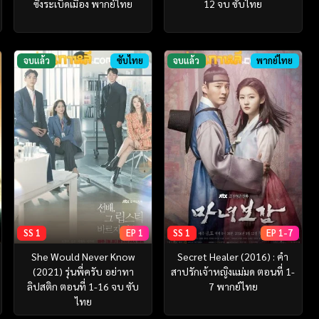
ซิ่งระเบิดเมือง พากย์ไทย
12 จบ ซับไทย
จบแล้ว
ซับไทย
จบแล้ว
พากย์ไทย
SS 1
EP 1
SS 1
EP 1-7
She Would Never Know
Secret Healer (2016) : คำ
(2021) รุ่นพี่ครับ อย่าทา
สาปรักเจ้าหญิงแม่มด ตอนที่ 1-
ลิปสติก ตอนที่ 1-16 จบ ซับ
7 พากย์ไทย
ไทย