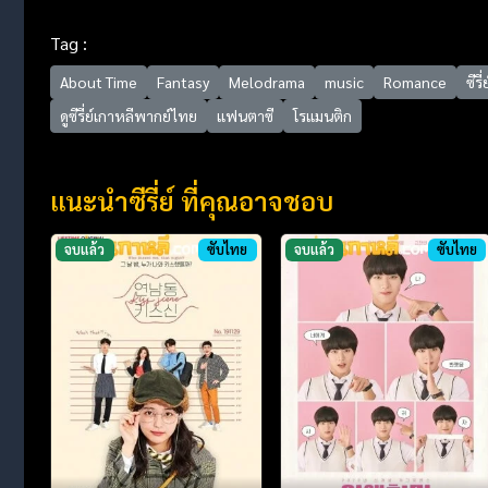
Tag :
About Time
Fantasy
Melodrama
music
Romance
ซีร
ดูซีรี่ย์เกาหลีพากย์ไทย
แฟนตาซี
โรแมนติก
แนะนำซีรี่ย์ ที่คุณอาจชอบ
จบแล้ว
ซับไทย
จบแล้ว
ซับไทย