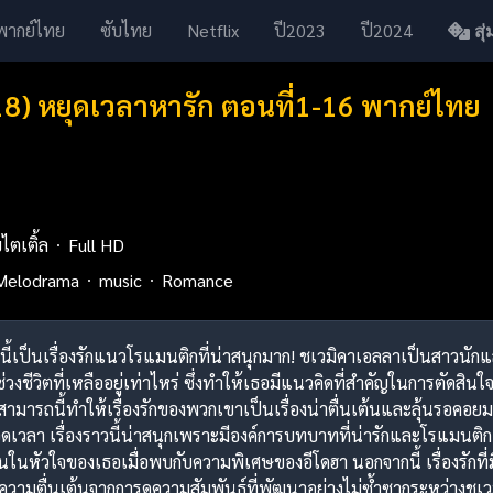
พากย์ไทย
ซับไทย
Netflix
ปี2023
ปี2024
สุ่ม
8) หยุดเวลาหารัก ตอนที่1-16 พากย์ไทย
บไตเติ้ล
Full HD
Melodrama
music
Romance
่องนี้เป็นเรื่องรักแนวโรแมนติกที่น่าสนุกมาก! ชเวมิคาเอลลาเป็นสาวน
่วงชีวิตที่เหลืออยู่เท่าไหร่ ซึ่งทำให้เธอมีแนวคิดที่สำคัญในการตัดสิน
มารถนี้ทำให้เรื่องรักของพวกเขาเป็นเรื่องน่าตื่นเต้นและลุ้นรอคอยม
ดเวลา เรื่องราวนี้น่าสนุกเพราะมีองค์การบทบาทที่น่ารักและโรแมน
ิดขึ้นในหัวใจของเธอเมื่อพบกับความพิเศษของอีโดฮา นอกจากนี้ เรื่องรัก
วามตื่นเต้นจากการดูความสัมพันธ์ที่พัฒนาอย่างไม่ซ้ำซากระหว่างชเวม