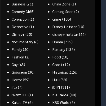
Business
(71)
China Zone
(1)
Comedy
(465)
Coming Soon
(2)
Corruption
(1)
crime
(105)
Detective
(1)
Disney Hotstar
(10)
Disney+
(30)
disney+ hotstar
(44)
documentary
(6)
Drama
(719)
Family
(40)
Fantasy
(135)
Fashion
(2)
Food
(18)
Gay
(43)
Ghost
(12)
Gojoseon
(30)
Historical
(126)
Horror
(59)
Hulu
(39)
iflix
(7)
iQIYI
(111)
iWantTFC
(1)
K-DRAMA
(40)
Kakao TV
(6)
KBS World
(8)