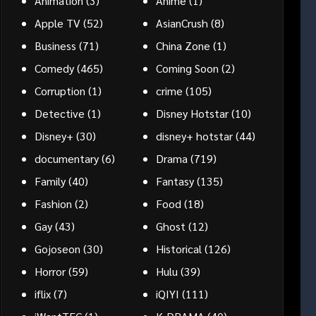
Animation
(3)
Anime
(1)
Apple TV
(52)
AsianCrush
(8)
Business
(71)
China Zone
(1)
Comedy
(465)
Coming Soon
(2)
Corruption
(1)
crime
(105)
Detective
(1)
Disney Hotstar
(10)
Disney+
(30)
disney+ hotstar
(44)
documentary
(6)
Drama
(719)
Family
(40)
Fantasy
(135)
Fashion
(2)
Food
(18)
Gay
(43)
Ghost
(12)
Gojoseon
(30)
Historical
(126)
Horror
(59)
Hulu
(39)
iflix
(7)
iQIYI
(111)