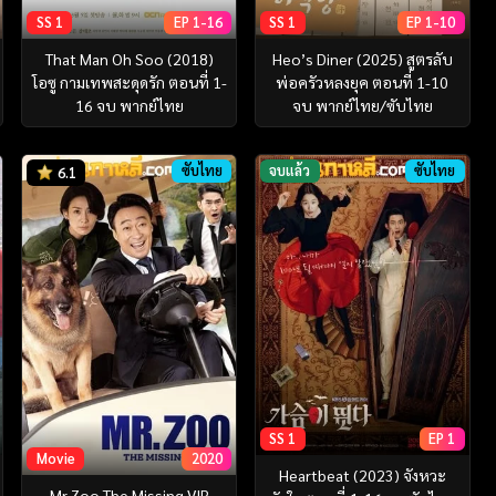
SS 1
EP 1-16
SS 1
EP 1-10
That Man Oh Soo (2018)
Heo’s Diner (2025) สูตรลับ
โอซู กามเทพสะดุดรัก ตอนที่ 1-
พ่อครัวหลงยุค ตอนที่ 1-10
16 จบ พากย์ไทย
จบ พากย์ไทย/ซับไทย
ซับไทย
จบแล้ว
ซับไทย
6.1
SS 1
EP 1
Movie
2020
Heartbeat (2023) จังหวะ
Mr.Zoo The Missing VIP