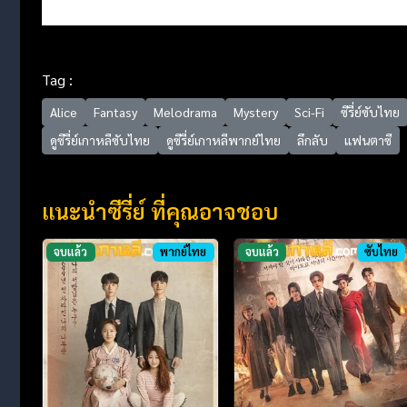
Tag :
Alice
Fantasy
Melodrama
Mystery
Sci-Fi
ซีรี่ย์ซับไทย
ดูซีรี่ย์เกาหลีซับไทย
ดูซีรี่ย์เกาหลีพากย์ไทย
ลึกลับ
แฟนตาซี
แนะนำซีรี่ย์ ที่คุณอาจชอบ
จบแล้ว
พากย์ไทย
จบแล้ว
ซับไทย