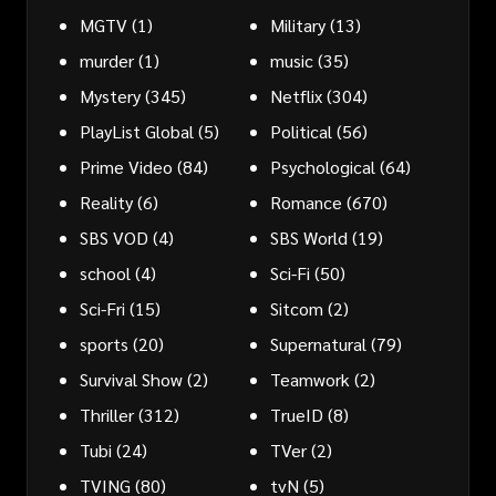
MGTV
(1)
Military
(13)
murder
(1)
music
(35)
Mystery
(345)
Netflix
(304)
PlayList Global
(5)
Political
(56)
Prime Video
(84)
Psychological
(64)
Reality
(6)
Romance
(670)
SBS VOD
(4)
SBS World
(19)
school
(4)
Sci-Fi
(50)
Sci-Fri
(15)
Sitcom
(2)
sports
(20)
Supernatural
(79)
Survival Show
(2)
Teamwork
(2)
Thriller
(312)
TrueID
(8)
Tubi
(24)
TVer
(2)
TVING
(80)
tvN
(5)