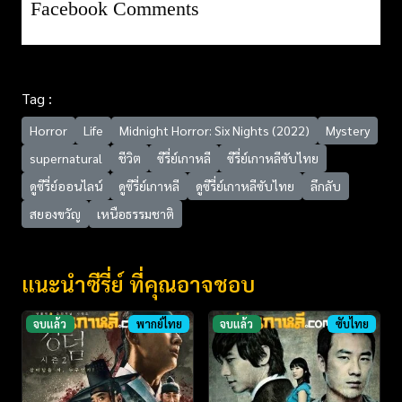
Facebook Comments
Tag :
Horror
Life
Midnight Horror: Six Nights (2022)
Mystery
supernatural
ชีวิต
ซีรี่ย์เกาหลี
ซีรี่ย์เกาหลีซับไทย
ดูซีรี่ย์ออนไลน์
ดูซีรี่ย์เกาหลี
ดูซีรี่ย์เกาหลีซับไทย
ลึกลับ
สยองขวัญ
เหนือธรรมชาติ
แนะนำซีรี่ย์ ที่คุณอาจชอบ
จบแล้ว
พากย์ไทย
จบแล้ว
ซับไทย