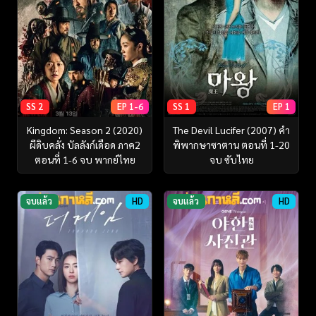
SS 2
EP 1-6
SS 1
EP 1
Kingdom: Season 2 (2020)
The Devil Lucifer (2007) คำ
ผีดิบคลั่ง บัลลังก์เดือด ภาค2
พิพากษาซาตาน ตอนที่ 1-20
ตอนที่ 1-6 จบ พากย์ไทย
จบ ซับไทย
จบแล้ว
HD
จบแล้ว
HD