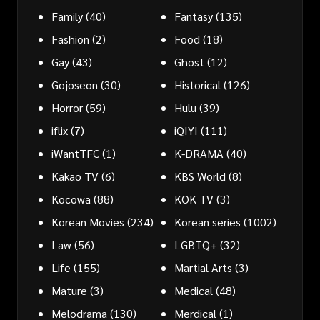
Family
(40)
Fantasy
(135)
Fashion
(2)
Food
(18)
Gay
(43)
Ghost
(12)
Gojoseon
(30)
Historical
(126)
Horror
(59)
Hulu
(39)
iflix
(7)
iQIYI
(111)
iWantTFC
(1)
K-DRAMA
(40)
Kakao TV
(6)
KBS World
(8)
Kocowa
(88)
KOK TV
(3)
Korean Movies
(234)
Korean series
(1002)
Law
(56)
LGBTQ+
(32)
Life
(155)
Martial Arts
(3)
Mature
(3)
Medical
(48)
Melodrama
(130)
Merdical
(1)