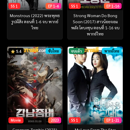
SS 1
EP 1-6
SS 1
EP 1-16
Monstrous (2022) พระพุทธ
Strong Woman Do Bong
รูปผีสิง ตอนที่ 1-6 จบ พากย์
Soon (2017) สาวน้อยจอม
ไทย
พลัง โดบงซุน ตอนที่ 1-16 จบ
พากย์ไทย
ซับไทย
จบแล้ว
พากย์ไทย
5.4
Movie
2023
SS 1
EP 1-21
Gangnam Zombie (2023)
My Love From The Star