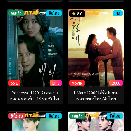
จบแล้ว
ซับไทย
HD
8.0
SS 1
EP 1
Movie
2000
Possessed (2019) สวมร่าง
Il Mare (2000) ลิขิตรักข้าม
หลอน ตอนที่ 1-16 จบ ซับไทย
เวลา พากย์ไทย/ซับไทย
ยังไม่จบ
ซับไทย
จบแล้ว
ซับไทย