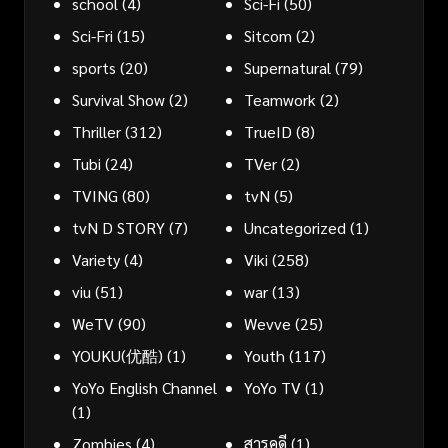
school
(4)
Sci-Fi
(50)
Sci-Fri
(15)
Sitcom
(2)
sports
(20)
Supernatural
(79)
Survival Show
(2)
Teamwork
(2)
Thriller
(312)
TrueID
(8)
Tubi
(24)
TVer
(2)
TVING
(80)
tvN
(5)
tvN D STORY
(7)
Uncategorized
(1)
Variety
(4)
Viki
(258)
viu
(51)
war
(13)
WeTV
(90)
Wevve
(25)
YOUKU(优酷)
(1)
Youth
(117)
YoYo English Channel
YoYo TV
(1)
(1)
Zombies
(4)
สารคดี
(1)