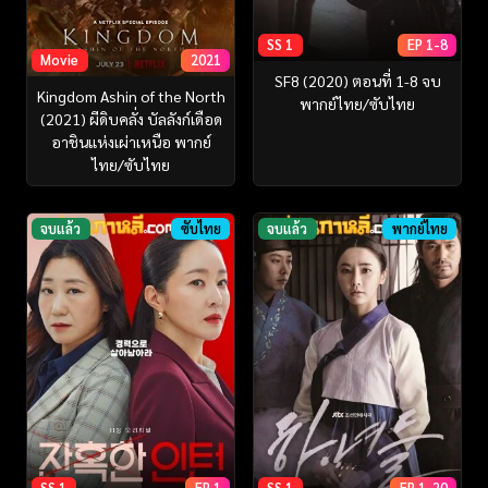
SS 1
EP 1-8
Movie
2021
SF8 (2020) ตอนที่ 1-8 จบ
Kingdom Ashin of the North
พากย์ไทย/ซับไทย
(2021) ผีดิบคลั่ง บัลลังก์เดือด
อาชินแห่งเผ่าเหนือ พากย์
ไทย/ซับไทย
จบแล้ว
ซับไทย
จบแล้ว
พากย์ไทย
SS 1
EP 1
SS 1
EP 1-20