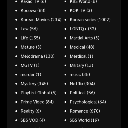
Kakao TV
(6)
KBS World
(8)
Kocowa
(88)
KOK TV
(3)
Korean Movies
(234)
Korean series
(1002)
Law
(56)
LGBTQ+
(32)
Life
(155)
Martial Arts
(3)
Mature
(3)
Medical
(48)
Melodrama
(130)
Merdical
(1)
MGTV
(1)
Military
(13)
murder
(1)
music
(35)
Mystery
(345)
Netflix
(304)
PlayList Global
(5)
Political
(56)
Prime Video
(84)
Psychological
(64)
Reality
(6)
Romance
(670)
SBS VOD
(4)
SBS World
(19)