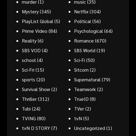
murder
(1)
music
(35)
Mystery
(345)
Netflix
(304)
PlayList Global
(5)
Political
(56)
Prime Video
(84)
Psychological
(64)
Reality
(6)
Romance
(670)
SBS VOD
(4)
SBS World
(19)
school
(4)
Sci-Fi
(50)
Sci-Fri
(15)
Sitcom
(2)
sports
(20)
Supernatural
(79)
Survival Show
(2)
Teamwork
(2)
Thriller
(312)
TrueID
(8)
Tubi
(24)
TVer
(2)
TVING
(80)
tvN
(5)
tvN D STORY
(7)
Uncategorized
(1)