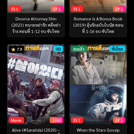
SS 1
EP 1
SS 1
EP 1
Divorce Attorney Shin
Romance Is A Bonus Book
(2023) ทนายหย่ารัก คดีหย่า
(2019) ลุ้นรักฉบับโบนัส ตอน
ร้าง ตอนที่ 1-12 จบ ซับไทย
ที่ 1-16 จบ ซับไทย
HD
จบแล้ว
ซับไทย
7.9
Movie
2020
SS 1
EP 1
Alive (#Saraitda) (2020) –
When the Stars Gossip