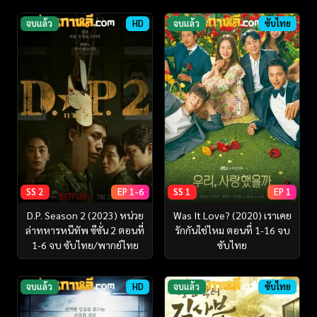
จบแล้ว
HD
จบแล้ว
ซับไทย
SS 2
EP 1-6
SS 1
EP 1
D.P. Season 2 (2023) หน่วย
Was It Love? (2020) เราเคย
ล่าทหารหนีทัพ ซีซั่น 2 ตอนที่
รักกันใช่ไหม ตอนที่ 1-16 จบ
1-6 จบ ซับไทย/พากย์ไทย
ซับไทย
จบแล้ว
HD
จบแล้ว
ซับไทย