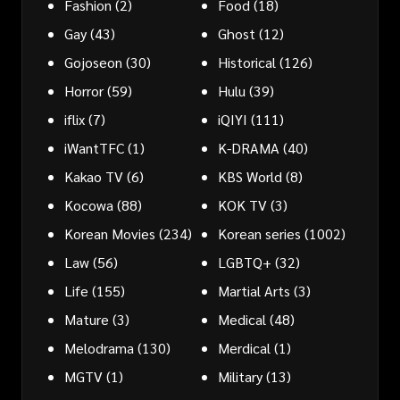
Fashion
(2)
Food
(18)
Gay
(43)
Ghost
(12)
Gojoseon
(30)
Historical
(126)
Horror
(59)
Hulu
(39)
iflix
(7)
iQIYI
(111)
iWantTFC
(1)
K-DRAMA
(40)
Kakao TV
(6)
KBS World
(8)
Kocowa
(88)
KOK TV
(3)
Korean Movies
(234)
Korean series
(1002)
Law
(56)
LGBTQ+
(32)
Life
(155)
Martial Arts
(3)
Mature
(3)
Medical
(48)
Melodrama
(130)
Merdical
(1)
MGTV
(1)
Military
(13)