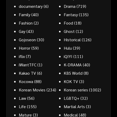
documentary
(6)
Drama
(719)
Family
(40)
Fantasy
(135)
Fashion
(2)
Food
(18)
Gay
(43)
Ghost
(12)
Gojoseon
(30)
Historical
(126)
Horror
(59)
Hulu
(39)
iflix
(7)
iQIYI
(111)
iWantTFC
(1)
K-DRAMA
(40)
Kakao TV
(6)
KBS World
(8)
Kocowa
(88)
KOK TV
(3)
Korean Movies
(234)
Korean series
(1002)
Law
(56)
LGBTQ+
(32)
Life
(155)
Martial Arts
(3)
Mature
(3)
Medical
(48)