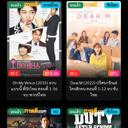
จบแล้ว
พากย์ไทย
จบแล้ว
ซับไทย
SS 1
EP 1-16
SS 1
EP 1
Oh My Venus (2015) อวบ
Dear.M (2022) ปริศนารักแด่
แบบนี้ พี่รักไหม ตอนที่ 1-16
ใครสักคน ตอนที่ 1-12 จบ ซับ
จบ พากย์ไทย
ไทย
จบแล้ว
HD
จบแล้ว
ซับไทย