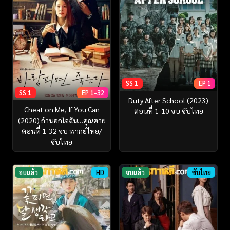
SS 1
EP 1
SS 1
EP 1-32
Duty After School (2023)
Cheat on Me, If You Can
ตอนที่ 1-10 จบ ซับไทย
(2020) ถ้านอกใจฉัน…คุณตาย
ตอนที่ 1-32 จบ พากย์ไทย/
ซับไทย
จบแล้ว
HD
จบแล้ว
ซับไทย