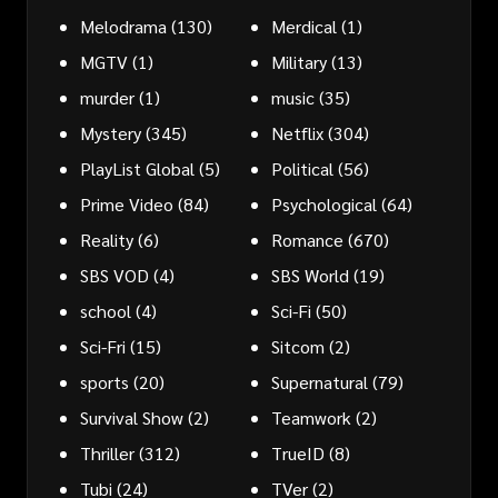
Melodrama
(130)
Merdical
(1)
MGTV
(1)
Military
(13)
murder
(1)
music
(35)
Mystery
(345)
Netflix
(304)
PlayList Global
(5)
Political
(56)
Prime Video
(84)
Psychological
(64)
Reality
(6)
Romance
(670)
SBS VOD
(4)
SBS World
(19)
school
(4)
Sci-Fi
(50)
Sci-Fri
(15)
Sitcom
(2)
sports
(20)
Supernatural
(79)
Survival Show
(2)
Teamwork
(2)
Thriller
(312)
TrueID
(8)
Tubi
(24)
TVer
(2)