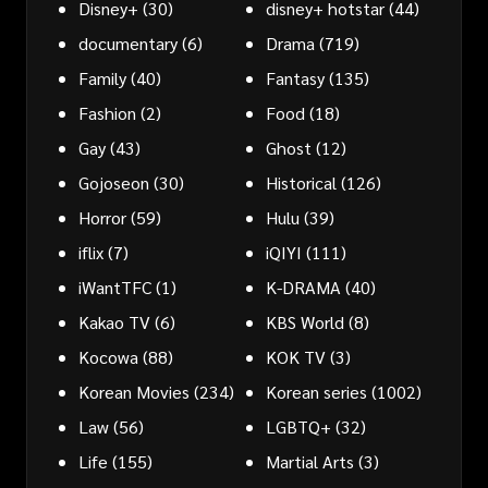
Disney+
(30)
disney+ hotstar
(44)
documentary
(6)
Drama
(719)
Family
(40)
Fantasy
(135)
Fashion
(2)
Food
(18)
Gay
(43)
Ghost
(12)
Gojoseon
(30)
Historical
(126)
Horror
(59)
Hulu
(39)
iflix
(7)
iQIYI
(111)
iWantTFC
(1)
K-DRAMA
(40)
Kakao TV
(6)
KBS World
(8)
Kocowa
(88)
KOK TV
(3)
Korean Movies
(234)
Korean series
(1002)
Law
(56)
LGBTQ+
(32)
Life
(155)
Martial Arts
(3)