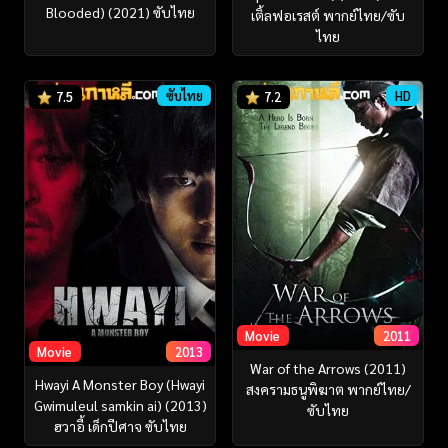
Blooded) (2021) ซับไทย
เติ้ลฟอเรสต์ พากย์ไทย/ซับ
ไทย
ซับไทย
HD
7.5
7.2
Movie
2011
Movie
2013
War of the Arrows (2011)
Hwayi A Monster Boy (Hwayi
สงครามธนูพิฆาต พากย์ไทย/
Gwimuleul samkin ai) (2013)
ซับไทย
ฮวาอี้ เด็กปีศาจ ซับไทย