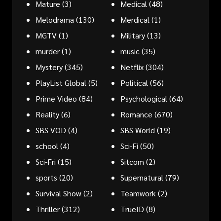
Mature
(3)
Medical
(48)
Melodrama
(130)
Merdical
(1)
MGTV
(1)
Military
(13)
murder
(1)
music
(35)
Mystery
(345)
Netflix
(304)
PlayList Global
(5)
Political
(56)
Prime Video
(84)
Psychological
(64)
Reality
(6)
Romance
(670)
SBS VOD
(4)
SBS World
(19)
school
(4)
Sci-Fi
(50)
Sci-Fri
(15)
Sitcom
(2)
sports
(20)
Supernatural
(79)
Survival Show
(2)
Teamwork
(2)
Thriller
(312)
TrueID
(8)