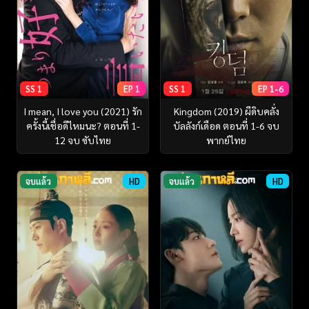
SS 1
EP 1
SS 1
EP 1-6
I mean, I love you (2021) รัก
Kingdom (2019) ผีดิบคลั่ง
ครั้งนี้เชื่อดีไหมนะ? ตอนที่ 1-
บัลลังก์เดือด ตอนที่ 1-6 จบ
12 จบ ซับไทย
พากย์ไทย
จบแล้ว
HD
จบแล้ว
HD