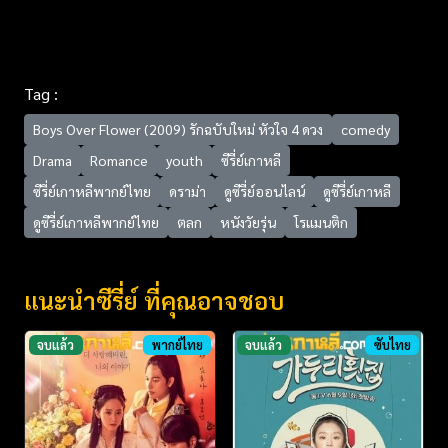
Tag :
Boys Over Flower (2009) รักฉบับใหม่ หัวใจ 4 ดวง
comedy
Drama
Romance
youth
ซีรี่ย์เกาหลี
ซีรี่ย์เกาหลีพากย์ไทย
ดราม่า
ดูซีรี่ย์ออนไลน์
ดูซีรี่ย์เกาหลี
ดูซีรี่ย์เกาหลีพากย์ไทย
ตลก
หนังวัยรุ่น
โรแมนติก
แนะนำซีรี่ย์ ที่คุณอาจชอบ
จบแล้ว
พากย์ไทย
จบแล้ว
ซับไทย