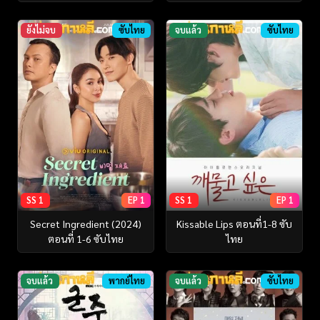
ยังไม่จบ
ซับไทย
จบแล้ว
ซับไทย
SS 1
EP 1
SS 1
EP 1
Secret Ingredient (2024)
Kissable Lips ตอนที่1-8 ซับ
ตอนที่ 1-6 ซับไทย
ไทย
จบแล้ว
พากย์ไทย
จบแล้ว
ซับไทย