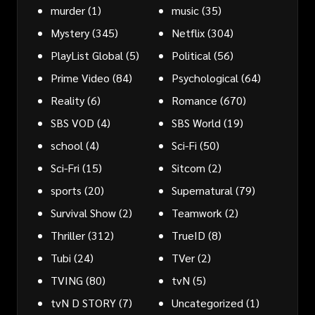
murder
(1)
music
(35)
Mystery
(345)
Netflix
(304)
PlayList Global
(5)
Political
(56)
Prime Video
(84)
Psychological
(64)
Reality
(6)
Romance
(670)
SBS VOD
(4)
SBS World
(19)
school
(4)
Sci-Fi
(50)
Sci-Fri
(15)
Sitcom
(2)
sports
(20)
Supernatural
(79)
Survival Show
(2)
Teamwork
(2)
Thriller
(312)
TrueID
(8)
Tubi
(24)
TVer
(2)
TVING
(80)
tvN
(5)
tvN D STORY
(7)
Uncategorized
(1)