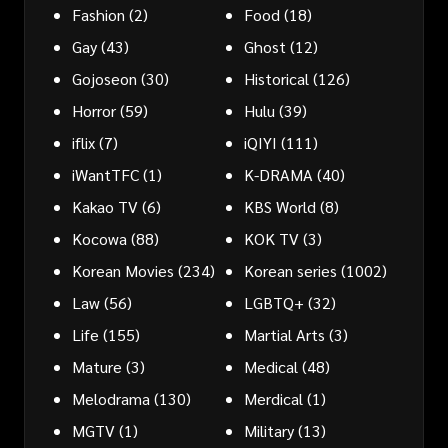
Fashion
(2)
Food
(18)
Gay
(43)
Ghost
(12)
Gojoseon
(30)
Historical
(126)
Horror
(59)
Hulu
(39)
iflix
(7)
iQIYI
(111)
iWantTFC
(1)
K-DRAMA
(40)
Kakao TV
(6)
KBS World
(8)
Kocowa
(88)
KOK TV
(3)
Korean Movies
(234)
Korean series
(1002)
Law
(56)
LGBTQ+
(32)
Life
(155)
Martial Arts
(3)
Mature
(3)
Medical
(48)
Melodrama
(130)
Merdical
(1)
MGTV
(1)
Military
(13)