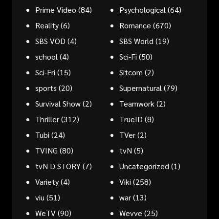
Prime Video
(84)
Psychological
(64)
Reality
(6)
Romance
(670)
SBS VOD
(4)
SBS World
(19)
school
(4)
Sci-Fi
(50)
Sci-Fri
(15)
Sitcom
(2)
sports
(20)
Supernatural
(79)
Survival Show
(2)
Teamwork
(2)
Thriller
(312)
TrueID
(8)
Tubi
(24)
TVer
(2)
TVING
(80)
tvN
(5)
tvN D STORY
(7)
Uncategorized
(1)
Variety
(4)
Viki
(258)
viu
(51)
war
(13)
WeTV
(90)
Wevve
(25)