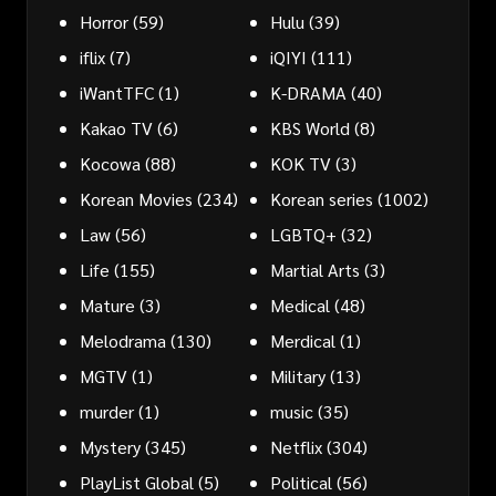
Horror
(59)
Hulu
(39)
iflix
(7)
iQIYI
(111)
iWantTFC
(1)
K-DRAMA
(40)
Kakao TV
(6)
KBS World
(8)
Kocowa
(88)
KOK TV
(3)
Korean Movies
(234)
Korean series
(1002)
Law
(56)
LGBTQ+
(32)
Life
(155)
Martial Arts
(3)
Mature
(3)
Medical
(48)
Melodrama
(130)
Merdical
(1)
MGTV
(1)
Military
(13)
murder
(1)
music
(35)
Mystery
(345)
Netflix
(304)
PlayList Global
(5)
Political
(56)