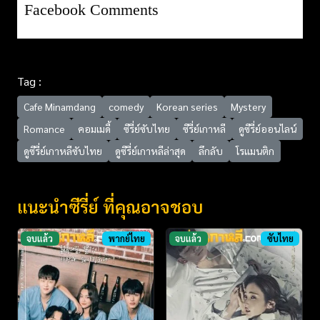
Facebook Comments
Tag :
Cafe Minamdang
comedy
Korean series
Mystery
Romance
คอมเมดี้
ซีรี่ย์ซับไทย
ซีรี่ย์เกาหลี
ดูซีรี่ย์ออนไลน์
ดูซีรี่ย์เกาหลีซับไทย
ดูซีรี่ย์เกาหลีล่าสุด
ลึกลับ
โรแมนติก
แนะนำซีรี่ย์ ที่คุณอาจชอบ
จบแล้ว
พากย์ไทย
จบแล้ว
ซับไทย