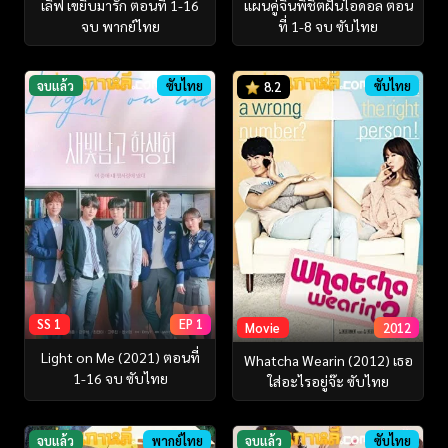
เลิฟ เขยิบมารัก ตอนที่ 1-16
แผนคู่จิ้นพิชิตฝันไอดอล ตอน
จบ พากย์ไทย
ที่ 1-8 จบ ซับไทย
จบแล้ว
ซับไทย
ซับไทย
8.2
SS 1
EP 1
Movie
2012
Light on Me (2021) ตอนที่
Whatcha Wearin (2012) เธอ
1-16 จบ ซับไทย
ใส่อะไรอยู่จ๊ะ ซับไทย
จบแล้ว
พากย์ไทย
จบแล้ว
ซับไทย