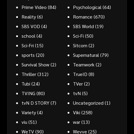
Prime Video
(84)
Psychological
(64)
Reality
(6)
Romance
(670)
SBS VOD
(4)
SBS World
(19)
school
(4)
Sci-Fi
(50)
Sci-Fri
(15)
Sitcom
(2)
sports
(20)
Supernatural
(79)
Survival Show
(2)
Teamwork
(2)
Thriller
(312)
TrueID
(8)
Tubi
(24)
TVer
(2)
TVING
(80)
tvN
(5)
tvN D STORY
(7)
Uncategorized
(1)
Variety
(4)
Viki
(258)
viu
(51)
war
(13)
WeTV
(90)
Wevve
(25)