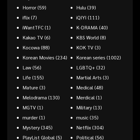
Horror
(59)
Hulu
(39)
iflix
(7)
iQIYI
(111)
iWantTFC
(1)
K-DRAMA
(40)
Kakao TV
(6)
KBS World
(8)
Kocowa
(88)
KOK TV
(3)
Korean Movies
(234)
Korean series
(1002)
Law
(56)
LGBTQ+
(32)
Life
(155)
Martial Arts
(3)
Mature
(3)
Medical
(48)
Melodrama
(130)
Merdical
(1)
MGTV
(1)
Military
(13)
murder
(1)
music
(35)
Mystery
(345)
Netflix
(304)
PlayList Global
(5)
Political
(56)