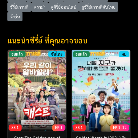
ซีรี่ย์เกาหลี
ดราม่า
ดูซีรี่ย์ออนไลน์
ดูซีรี่ย์เกาหลีซับไทย
วัยรุ่น
แนะนำซีรี่ย์ ที่คุณอาจชอบ
จบแล้ว
ซับไทย
จบแล้ว
HD
SS 1
EP 1
SS 1
EP 1-12
Cast: The Golden Age of
So Not Worth It (2021) วัย