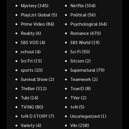
Mystery
(345)
Netflix
(304)
PlayList Global
(5)
Political
(56)
Prime Video
(84)
Psychological
(64)
Reality
(6)
Romance
(670)
SBS VOD
(4)
SBS World
(19)
school
(4)
Sci-Fi
(50)
Sci-Fri
(15)
Sitcom
(2)
sports
(20)
Supernatural
(79)
Survival Show
(2)
Teamwork
(2)
Thriller
(312)
TrueID
(8)
Tubi
(24)
TVer
(2)
TVING
(80)
tvN
(5)
tvN D STORY
(7)
Uncategorized
(1)
Variety
(4)
Viki
(258)