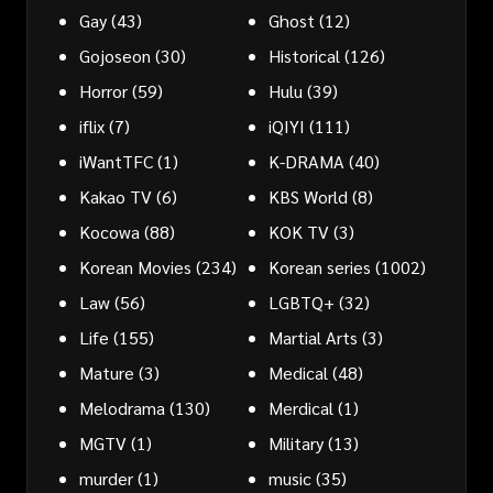
Gay
(43)
Ghost
(12)
Gojoseon
(30)
Historical
(126)
Horror
(59)
Hulu
(39)
iflix
(7)
iQIYI
(111)
iWantTFC
(1)
K-DRAMA
(40)
Kakao TV
(6)
KBS World
(8)
Kocowa
(88)
KOK TV
(3)
Korean Movies
(234)
Korean series
(1002)
Law
(56)
LGBTQ+
(32)
Life
(155)
Martial Arts
(3)
Mature
(3)
Medical
(48)
Melodrama
(130)
Merdical
(1)
MGTV
(1)
Military
(13)
murder
(1)
music
(35)