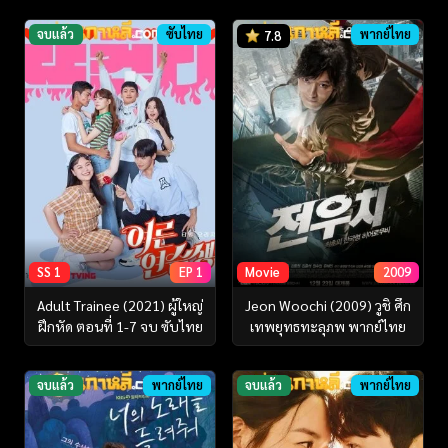
จบแล้ว
ซับไทย
พากย์ไทย
7.8
SS 1
EP 1
Movie
2009
Adult Trainee (2021) ผู้ใหญ่
Jeon Woochi (2009) วูชิ ศึก
ฝึกหัด ตอนที่ 1-7 จบ ซับไทย
เทพยุทธทะลุภพ พากย์ไทย
จบแล้ว
พากย์ไทย
จบแล้ว
พากย์ไทย