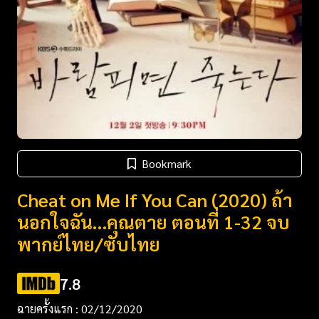
Bookmark
Cheat on Me If You Can (2020) ถ้า
นอกใจฉัน…คุณตาย ตอนที่ 1-32 จบ
พากย์ไทย/ซับไทย
7.8
ฉายครั้งแรก : 02/12/2020