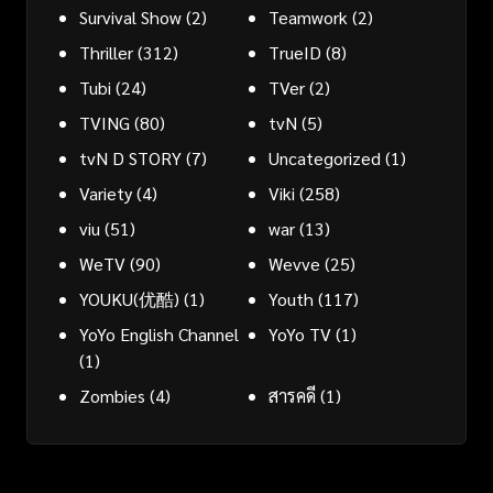
Survival Show
(2)
Teamwork
(2)
Thriller
(312)
TrueID
(8)
Tubi
(24)
TVer
(2)
TVING
(80)
tvN
(5)
tvN D STORY
(7)
Uncategorized
(1)
Variety
(4)
Viki
(258)
viu
(51)
war
(13)
WeTV
(90)
Wevve
(25)
YOUKU(优酷)
(1)
Youth
(117)
YoYo English Channel
YoYo TV
(1)
(1)
Zombies
(4)
สารคดี
(1)