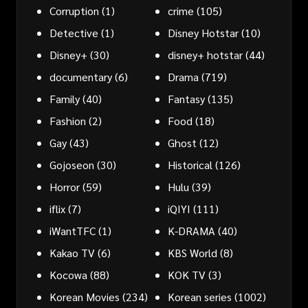
Corruption
(1)
crime
(105)
Detective
(1)
Disney Hotstar
(10)
Disney+
(30)
disney+ hotstar
(44)
documentary
(6)
Drama
(719)
Family
(40)
Fantasy
(135)
Fashion
(2)
Food
(18)
Gay
(43)
Ghost
(12)
Gojoseon
(30)
Historical
(126)
Horror
(59)
Hulu
(39)
iflix
(7)
iQIYI
(111)
iWantTFC
(1)
K-DRAMA
(40)
Kakao TV
(6)
KBS World
(8)
Kocowa
(88)
KOK TV
(3)
Korean Movies
(234)
Korean series
(1002)