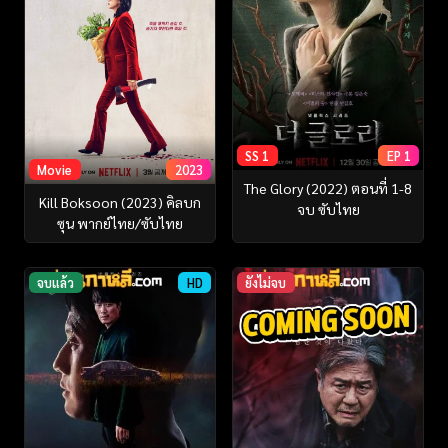
SS 1
EP 1
Movie
2023
The Glory (2022) ตอนที่ 1-8
Kill Boksoon (2023) คิลบก
จบ ซับไทย
ซุน พากย์ไทย/ซับไทย
จบแล้ว
HD
ยังไม่จบ