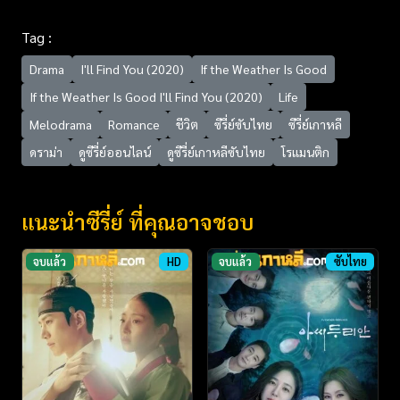
Tag :
Drama
I'll Find You (2020)
If the Weather Is Good
If the Weather Is Good I'll Find You (2020)
Life
Melodrama
Romance
ชีวิต
ซีรี่ย์ซับไทย
ซีรี่ย์เกาหลี
ดราม่า
ดูซีรี่ย์ออนไลน์
ดูซีรี่ย์เกาหลีซับไทย
โรแมนติก
แนะนำซีรี่ย์ ที่คุณอาจชอบ
จบแล้ว
HD
จบแล้ว
ซับไทย