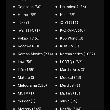
Gojoseon
(30)
Historical
(126)
Horror
(59)
Hulu
(39)
iflix
(7)
iQIYI
(111)
iWantTFC
(1)
K-DRAMA
(40)
Kakao TV
(6)
KBS World
(8)
Kocowa
(88)
KOK TV
(3)
Korean Movies
(234)
Korean series
(1002)
Law
(56)
LGBTQ+
(32)
Life
(155)
Martial Arts
(3)
Mature
(3)
Medical
(48)
Melodrama
(130)
Merdical
(1)
MGTV
(1)
Military
(13)
murder
(1)
music
(35)
Mystery
(345)
Netflix
(304)