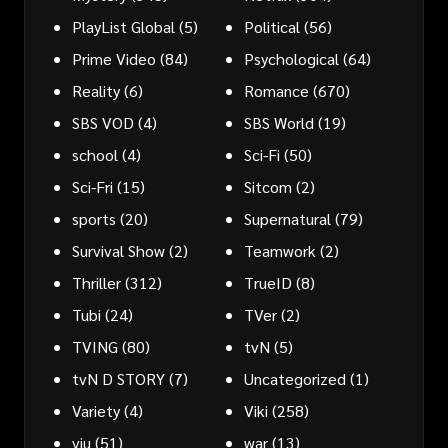
PlayList Global
(5)
Political
(56)
Prime Video
(84)
Psychological
(64)
Reality
(6)
Romance
(670)
SBS VOD
(4)
SBS World
(19)
school
(4)
Sci-Fi
(50)
Sci-Fri
(15)
Sitcom
(2)
sports
(20)
Supernatural
(79)
Survival Show
(2)
Teamwork
(2)
Thriller
(312)
TrueID
(8)
Tubi
(24)
TVer
(2)
TVING
(80)
tvN
(5)
tvN D STORY
(7)
Uncategorized
(1)
Variety
(4)
Viki
(258)
viu
(51)
war
(13)