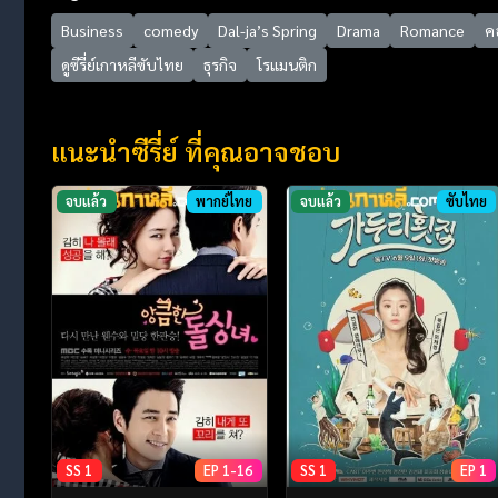
Business
comedy
Dal-ja’s Spring
Drama
Romance
คอ
ดูซีรี่ย์เกาหลีซับไทย
ธุรกิจ
โรแมนติก
แนะนำซีรี่ย์ ที่คุณอาจชอบ
จบแล้ว
พากย์ไทย
จบแล้ว
ซับไทย
SS 1
EP 1-16
SS 1
EP 1