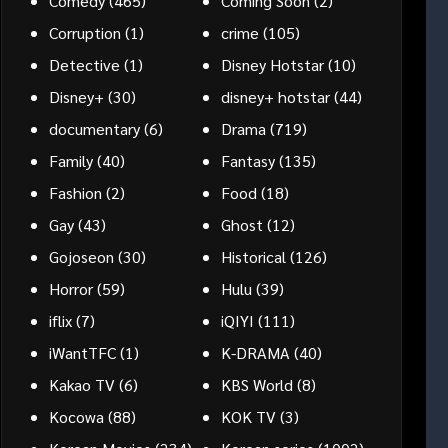
Comedy
(465)
Coming Soon
(2)
Corruption
(1)
crime
(105)
Detective
(1)
Disney Hotstar
(10)
Disney+
(30)
disney+ hotstar
(44)
documentary
(6)
Drama
(719)
Family
(40)
Fantasy
(135)
Fashion
(2)
Food
(18)
Gay
(43)
Ghost
(12)
Gojoseon
(30)
Historical
(126)
Horror
(59)
Hulu
(39)
iflix
(7)
iQIYI
(111)
iWantTFC
(1)
K-DRAMA
(40)
Kakao TV
(6)
KBS World
(8)
Kocowa
(88)
KOK TV
(3)