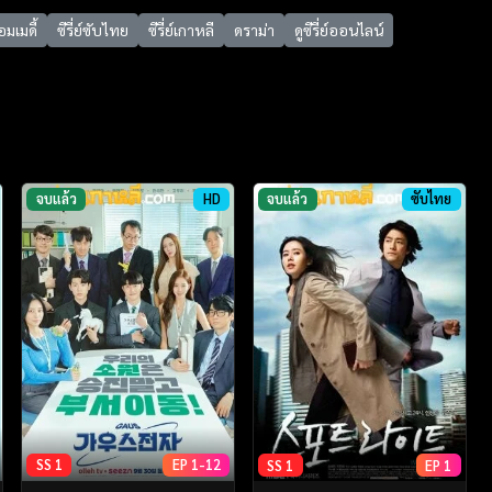
มเมดี้
ซีรี่ย์ซับไทย
ซีรี่ย์เกาหลี
ดราม่า
ดูซีรี่ย์ออนไลน์
จบแล้ว
HD
จบแล้ว
ซับไทย
SS 1
EP 1-12
SS 1
EP 1