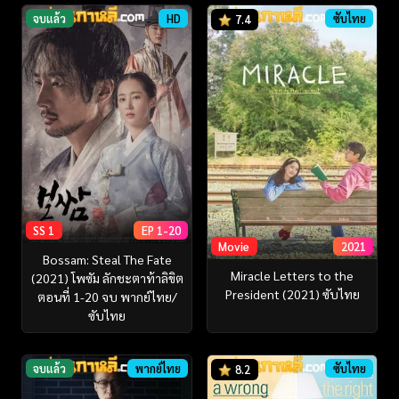
จบแล้ว
HD
ซับไทย
7.4
SS 1
EP 1-20
Movie
2021
Bossam: Steal The Fate
Miracle Letters to the
(2021) โพซัม ลักชะตาท้าลิขิต
President (2021) ซับไทย
ตอนที่ 1-20 จบ พากย์ไทย/
ซับไทย
จบแล้ว
พากย์ไทย
ซับไทย
8.2