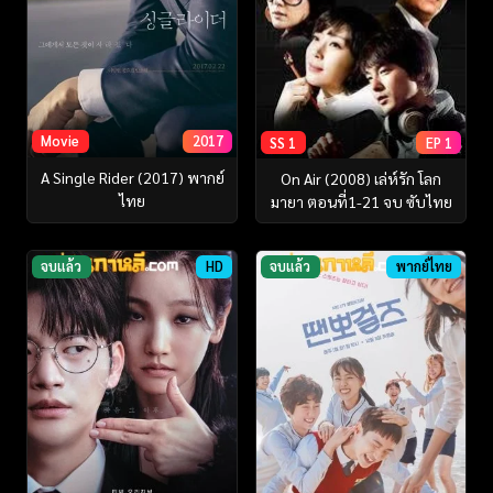
Movie
2017
SS 1
EP 1
A Single Rider (2017) พากย์
On Air (2008) เล่ห์รัก โลก
ไทย
มายา ตอนที่1-21 จบ ซับไทย
จบแล้ว
HD
จบแล้ว
พากย์ไทย