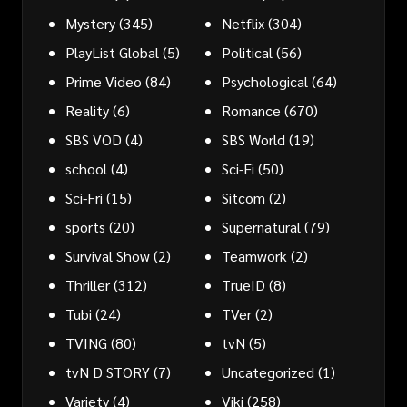
Mystery
(345)
Netflix
(304)
PlayList Global
(5)
Political
(56)
Prime Video
(84)
Psychological
(64)
Reality
(6)
Romance
(670)
SBS VOD
(4)
SBS World
(19)
school
(4)
Sci-Fi
(50)
Sci-Fri
(15)
Sitcom
(2)
sports
(20)
Supernatural
(79)
Survival Show
(2)
Teamwork
(2)
Thriller
(312)
TrueID
(8)
Tubi
(24)
TVer
(2)
TVING
(80)
tvN
(5)
tvN D STORY
(7)
Uncategorized
(1)
Variety
(4)
Viki
(258)