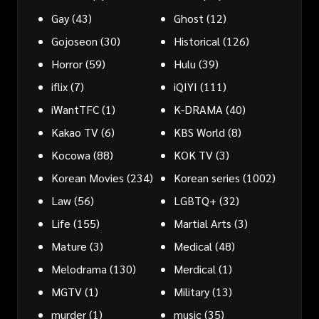
Gay
(43)
Ghost
(12)
Gojoseon
(30)
Historical
(126)
Horror
(59)
Hulu
(39)
iflix
(7)
iQIYI
(111)
iWantTFC
(1)
K-DRAMA
(40)
Kakao TV
(6)
KBS World
(8)
Kocowa
(88)
KOK TV
(3)
Korean Movies
(234)
Korean series
(1002)
Law
(56)
LGBTQ+
(32)
Life
(155)
Martial Arts
(3)
Mature
(3)
Medical
(48)
Melodrama
(130)
Merdical
(1)
MGTV
(1)
Military
(13)
murder
(1)
music
(35)