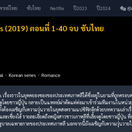
พากย์ไทย
ซับไทย
Netflix
ปี2023
ปี2024
สุ่ม
s (2019) ตอนที่ 1-40 จบ ซับไทย
al
Korean series
Romance
ms เรื่องราวในยุคคยองซองของประเทศเกาหลีใต้ซึ่งอยู่ในยามที่ถูกครอบ
งดูโดยชาวญี่ปุ่น กลายเป็นแพทย์ผ่าตัดแต่ต่อมาเข้าร่วมทีมงานในหน่ว
ังต้องเผชิญกับความวุ่นวายในยุคสงครามแปซิฟิกอีกด้วยบทความเล่าเร
ะเซี่ยงไฮ้ รายละเอียดถึงหญิงสาวชาวเกาหลีที่เลี้ยงดูโดยชาวญี่ปุ่น 
ั้งรัฐบาลเฉพาะกาลของประเทศเกาหลี นอกจากนี้ยังเผชิญกับความวุ่นวาย