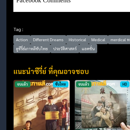
Facebook Comments
Tag :
Action
Different Dreams
Historical
Medical
merdical 
ดูซีรี่ย์เกาหลีซับไทย
ประวัติศาสตร์
แอคชั่น
แนะนำซีรี่ย์ ที่คุณอาจชอบ
จบแล้ว
ซับไทย
จบแล้ว
HD