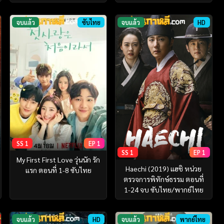
จบแล้ว
ซับไทย
จบแล้ว
HD
SS 1
EP 1
SS 1
EP 1
My First First Love วุ่นนัก รัก
Haechi (2019) แฮชิ หน่วย
แรก ตอนที่ 1-8 ซับไทย
ตรวจการพิทักษ์ธรรม ตอนที่
1-24 จบ ซับไทย/พากย์ไทย
จบแล้ว
HD
จบแล้ว
พากย์ไทย