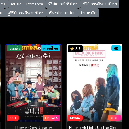
ama
music
Romance
ซีรี่ย์เกาหลีซับไทย
ซีรี่ย์เกาหลีพากย์ไทย
ทย
ดูซีรี่ย์เกาหลีพากย์ไทย
เรื่องประโลมโลก
โรแมนติก
จบแล้ว
พากย์ไทย
HD
8.7
SS 1
EP 1-16
Movie
2020
Flower Crew: Joseon
Blackpink Light Up the Sky –