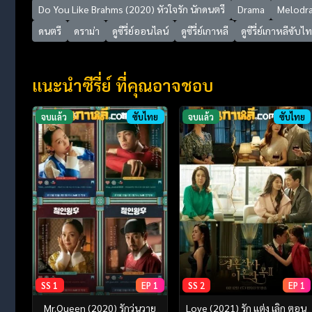
Do You Like Brahms (2020) หัวใจรัก นักดนตรี
Drama
Melodr
ดนตรี
ดราม่า
ดูซีรี่ย์ออนไลน์
ดูซีรี่ย์เกาหลี
ดูซีรี่ย์เกาหลีซับไ
แนะนำซีรี่ย์ ที่คุณอาจชอบ
จบแล้ว
ซับไทย
จบแล้ว
ซับไทย
SS 1
EP 1
SS 2
EP 1
Mr.Queen (2020) รักวุ่นวาย
Love (2021) รัก แต่ง เลิก ตอน