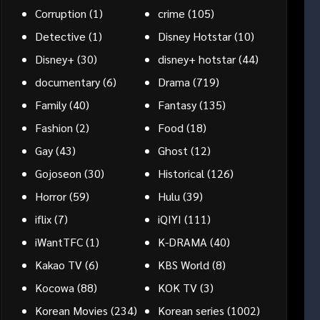
Corruption
(1)
crime
(105)
Detective
(1)
Disney Hotstar
(10)
Disney+
(30)
disney+ hotstar
(44)
documentary
(6)
Drama
(719)
Family
(40)
Fantasy
(135)
Fashion
(2)
Food
(18)
Gay
(43)
Ghost
(12)
Gojoseon
(30)
Historical
(126)
Horror
(59)
Hulu
(39)
iflix
(7)
iQIYI
(111)
iWantTFC
(1)
K-DRAMA
(40)
Kakao TV
(6)
KBS World
(8)
Kocowa
(88)
KOK TV
(3)
Korean Movies
(234)
Korean series
(1002)