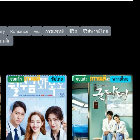
ery
Romance
viu
การแพทย์
ชีวิต
ซีรี่ย์พากย์ไทย
แมนติก
จบแล้ว
ซับไทย
จบแล้ว
พากย์ไทย