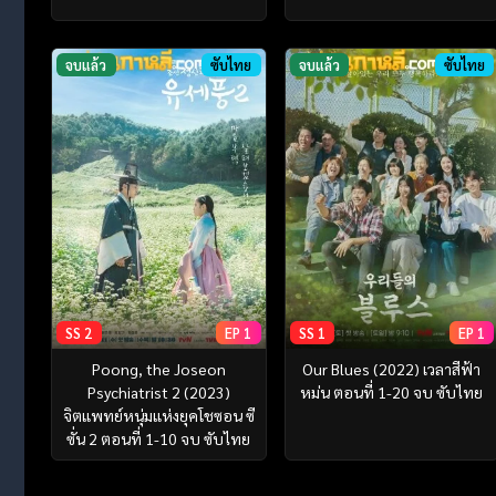
จบแล้ว
ซับไทย
จบแล้ว
ซับไทย
SS 2
EP 1
SS 1
EP 1
Poong, the Joseon
Our Blues (2022) เวลาสีฟ้า
Psychiatrist 2 (2023)
หม่น ตอนที่ 1-20 จบ ซับไทย
จิตแพทย์หนุ่มแห่งยุคโชซอน ซี
ซั่น 2 ตอนที่ 1-10 จบ ซับไทย