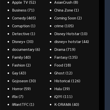
Apple TV
(52)
AsianCrush
(8)
Business
(71)
China Zone
(1)
Comedy
(465)
Coming Soon
(2)
Corruption
(1)
crime
(105)
Detective
(1)
Disney Hotstar
(10)
Disney+
(30)
disney+ hotstar
(44)
documentary
(6)
Drama
(719)
Family
(40)
Fantasy
(135)
Fashion
(2)
Food
(18)
Gay
(43)
Ghost
(12)
Gojoseon
(30)
Historical
(126)
Horror
(59)
Hulu
(39)
iflix
(7)
iQIYI
(111)
iWantTFC
(1)
K-DRAMA
(40)