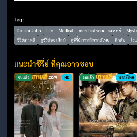
Tag :
Doctor John
Life
Medical
merdical ทางการแพทย์
Myst
ซีรี่ย์เกาหลี
ดูซีรี่ย์ออนไลน์
ดูซีรี่ย์เกาหลีพากย์ไทย
ลึกลับ
โร
แนะนำซีรี่ย์ ที่คุณอาจชอบ
จบแล้ว
HD
จบแล้ว
พากย์ไทย