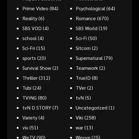
Prime Video
(84)
Psychological
(64)
Reality
(6)
Romance
(670)
SBS VOD
(4)
SBS World
(19)
school
(4)
Sci-Fi
(50)
Sci-Fri
(15)
Sitcom
(2)
sports
(20)
Supernatural
(79)
Survival Show
(2)
Teamwork
(2)
Thriller
(312)
TrueID
(8)
Tubi
(24)
TVer
(2)
TVING
(80)
tvN
(5)
tvN D STORY
(7)
Uncategorized
(1)
Variety
(4)
Viki
(258)
viu
(51)
war
(13)
WeTV
(90)
Wevve
(25)