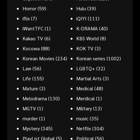
Horror
(59)
Hulu
(39)
iflix
(7)
iQIYI
(111)
iWantTFC
(1)
K-DRAMA
(40)
Kakao TV
(6)
KBS World
(8)
Kocowa
(88)
KOK TV
(3)
Korean Movies
(234)
Korean series
(1002)
Law
(56)
LGBTQ+
(32)
Life
(155)
Martial Arts
(3)
Mature
(3)
Medical
(48)
Melodrama
(130)
Merdical
(1)
MGTV
(1)
Military
(13)
murder
(1)
music
(35)
Mystery
(345)
Netflix
(304)
PlayList Global
(5)
Political
(56)