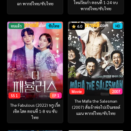
ใหม่วัยเก๋า ตอนที่ 1-24 จบ
ฉก พากย์ไทย/ซับไทย
พากย์ไทย/ซับไทย
จบแล้ว
ซับไทย
HD
6.0
Movie
2007
SS 1
EP 1
The Mafia the Salesman
The Fabulous (2022) หรู เริ่ด
(2007) สั่งเจ้าพ่อไปเป็นเซลล์
เชิด โสด ตอนที่ 1-8 จบ ซับ
แมน พากย์ไทย/ซับไทย
ไทย