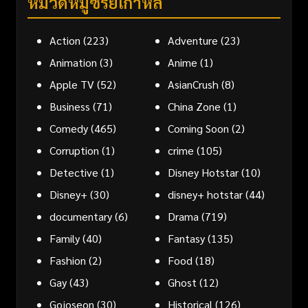
หมวดหมู่ซีรี่ย์เกาหลี
Action
(223)
Adventure
(23)
Animation
(3)
Anime
(1)
Apple TV
(52)
AsianCrush
(8)
Business
(71)
China Zone
(1)
Comedy
(465)
Coming Soon
(2)
Corruption
(1)
crime
(105)
Detective
(1)
Disney Hotstar
(10)
Disney+
(30)
disney+ hotstar
(44)
documentary
(6)
Drama
(719)
Family
(40)
Fantasy
(135)
Fashion
(2)
Food
(18)
Gay
(43)
Ghost
(12)
Gojoseon
(30)
Historical
(126)