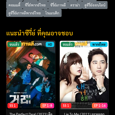
คอมเมดี้
ซีรี่ย์พากย์ไทย
ซีรี่ย์เกาหลี
ดราม่า
ดูซีรี่ย์ออนไลน์
ดูซีรี่ย์เกาหลีพากย์ไทย
โรแมนติก
แนะนำซีรี่ย์ ที่คุณอาจชอบ
จบแล้ว
HD
จบแล้ว
พากย์ไทย
SS 1
EP 1-8
SS 1
EP 1-16
The Perfect Deal (2023) ดีล
Lie To Me (2011) จะหลอก