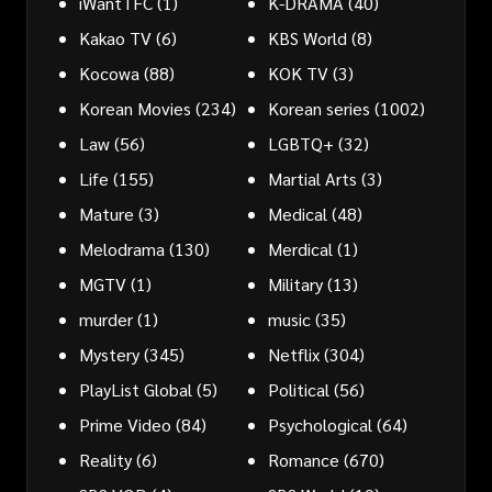
iWantTFC
(1)
K-DRAMA
(40)
Kakao TV
(6)
KBS World
(8)
Kocowa
(88)
KOK TV
(3)
Korean Movies
(234)
Korean series
(1002)
Law
(56)
LGBTQ+
(32)
Life
(155)
Martial Arts
(3)
Mature
(3)
Medical
(48)
Melodrama
(130)
Merdical
(1)
MGTV
(1)
Military
(13)
murder
(1)
music
(35)
Mystery
(345)
Netflix
(304)
PlayList Global
(5)
Political
(56)
Prime Video
(84)
Psychological
(64)
Reality
(6)
Romance
(670)