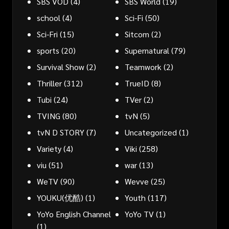
SBS VOD
(4)
SBS World
(19)
school
(4)
Sci-Fi
(50)
Sci-Fri
(15)
Sitcom
(2)
sports
(20)
Supernatural
(79)
Survival Show
(2)
Teamwork
(2)
Thriller
(312)
TrueID
(8)
Tubi
(24)
TVer
(2)
TVING
(80)
tvN
(5)
tvN D STORY
(7)
Uncategorized
(1)
Variety
(4)
Viki
(258)
viu
(51)
war
(13)
WeTV
(90)
Wevve
(25)
YOUKU(优酷)
(1)
Youth
(117)
YoYo English Channel
YoYo TV
(1)
(1)