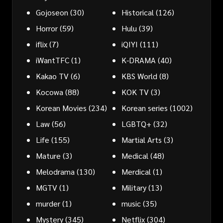
Gojoseon
(30)
Historical
(126)
Horror
(59)
Hulu
(39)
iflix
(7)
iQIYI
(111)
iWantTFC
(1)
K-DRAMA
(40)
Kakao TV
(6)
KBS World
(8)
Kocowa
(88)
KOK TV
(3)
Korean Movies
(234)
Korean series
(1002)
Law
(56)
LGBTQ+
(32)
Life
(155)
Martial Arts
(3)
Mature
(3)
Medical
(48)
Melodrama
(130)
Merdical
(1)
MGTV
(1)
Military
(13)
murder
(1)
music
(35)
Mystery
(345)
Netflix
(304)