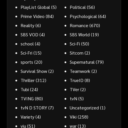
PlayList Global
(5)
Political
(56)
Prime Video
(84)
Psychological
(64)
Reality
(6)
Romance
(670)
SBS VOD
(4)
SBS World
(19)
school
(4)
Sci-Fi
(50)
Sci-Fri
(15)
Sitcom
(2)
sports
(20)
Supernatural
(79)
Survival Show
(2)
Teamwork
(2)
Thriller
(312)
TrueID
(8)
Tubi
(24)
TVer
(2)
TVING
(80)
tvN
(5)
tvN D STORY
(7)
Uncategorized
(1)
Variety
(4)
Viki
(258)
viu
(51)
war
(13)