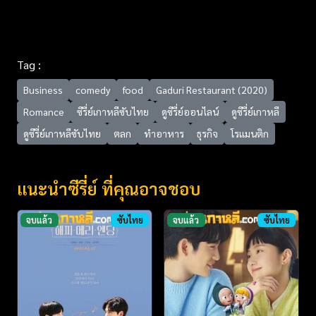
Tag :
Business
comedy
food
Gaduri Restaurant (2020)
Romance
ซีรี่ย์เกาหลีซับไทย
ดูซีรี่ย์ออนไลน์
ดูซีรี่ย์เกาหลี
ดูซีรี่ย์เกาหลีซับไทย
ตลก
ทำอาหาร
ธุรกิจ
โรแมนติก
แนะนำซีรี่ย์ ที่คุณอาจชอบ
จบแล้ว
ซับไทย
จบแล้ว
ซับไทย