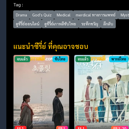
Tag :
Drama
God's Quiz
Medical
merdical ทางการแพทย์
Myst
ดูซีรี่ย์ออนไลน์
ดูซีรี่ย์เกาหลีซับไทย
ระทึกขวัญ
ลึกลับ
แนะนำซีรี่ย์ ที่คุณอาจชอบ
จบแล้ว
ซับไทย
จบแล้ว
พากย์ไทย
SS 1
EP 1
SS 1
EP 1-20