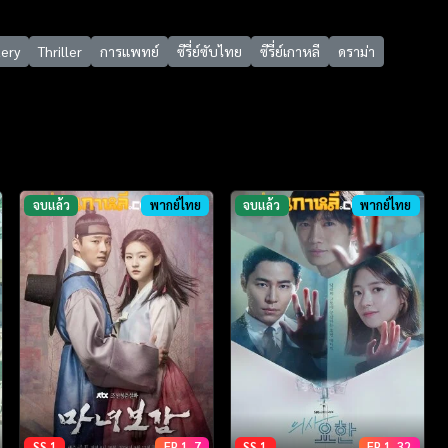
ery
Thriller
การแพทย์
ซีรี่ย์ซับไทย
ซีรี่ย์เกาหลี
ดราม่า
จบแล้ว
พากย์ไทย
จบแล้ว
พากย์ไทย
SS 1
EP 1-7
SS 1
EP 1-32