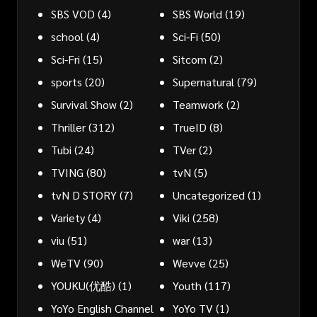
SBS VOD
(4)
SBS World
(19)
school
(4)
Sci-Fi
(50)
Sci-Fri
(15)
Sitcom
(2)
sports
(20)
Supernatural
(79)
Survival Show
(2)
Teamwork
(2)
Thriller
(312)
TrueID
(8)
Tubi
(24)
TVer
(2)
TVING
(80)
tvN
(5)
tvN D STORY
(7)
Uncategorized
(1)
Variety
(4)
Viki
(258)
viu
(51)
war
(13)
WeTV
(90)
Wevve
(25)
YOUKU(优酷)
(1)
Youth
(117)
YoYo English Channel
YoYo TV
(1)