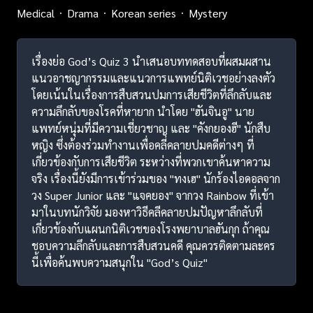
Medical
Drama
Korean series
Mystery
เรื่องย่อ God’s Quiz 3 นำเสนอบททดสอบที่ผสมผสาน
แนวอาชญากรรมและแนวการแพทย์นิติเวชอย่างลงตัว
โดยเน้นในเรื่องการสืบสวนปมการเสียชีวิตที่ลึกลับและ
ความลึกลับของโรคที่หายาก นำโดย "ฮันจินอู" นาย
แพทย์หนุ่มที่มีความเชี่ยวชาญ และ "คังกยองฮี" นักสืบ
หญิง ซึ่งต้องร่วมทำงานเพื่อคลี่คลายปมคดีต่างๆ ที่
เกี่ยวข้องกับการเสียชีวิต ระหว่างที่พวกเขาค้นหาความ
จริง เรื่องนี้ยังมีการเข้าร่วมของ "ทงเฮ" นักร้องไอดอลจาก
วง Super Junior และ "แจคยอง" จากวง Rainbow ที่เข้า
มาในบทนักวิจัย มองหาวิธีคลีคลายปมปัญหาลึกลับที่
เกี่ยวข้องกับแผนกนิติเวชของโรงพยาบาลฮันกุก ถ้าคุณ
ชอบความลึกลับและการสืบสวนคดี คุณควรติดตามละคร
นี้เพื่อค้นพบความสนุกใน "God’s Quiz"